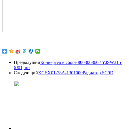
Предыдущий
Конвертер в сборе 800306866 / YJSW315-
6J01, шт
Следующий
XGSX01-78A-1301000Радиатор SC9D