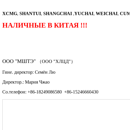
XCMG
,
SHANTUI
,
SHANGCHAI
,
YUCHAI
,
WEICHAI
,
CUM
НАЛИЧНЫЕ В КИТАЯ !!!
（ФОРМА ЗАКАЗА ЗАПЧАСТЕЙ)
ООО "МШТЭ"
（ООО "ХЛЦД"）
Гине. директор: Семён Лю
Директор.: Мария Чжао
Со.телефон: +86-18249086580 +86-15246660430