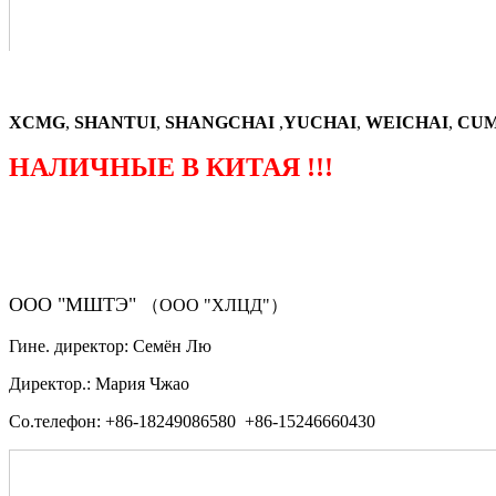
XCMG
,
SHANTUI
,
SHANGCHAI
,
YUCHAI
,
WEICHAI
,
CUM
НАЛИЧНЫЕ В КИТАЯ !!!
（ФОРМА ЗАКАЗА ЗАПЧАСТЕЙ)
ООО "МШТЭ"
（ООО "ХЛЦД"）
Гине. директор: Семён Лю
Директор.: Мария Чжао
Со.телефон: +86-18249086580 +86-15246660430