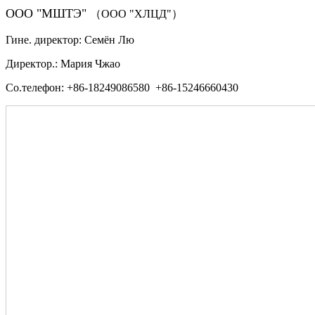
ООО "МШТЭ"
（ООО "ХЛЦД"）
Гине. директор: Семён Лю
Директор.: Мария Чжао
Со.телефон: +86-18249086580 +86-15246660430