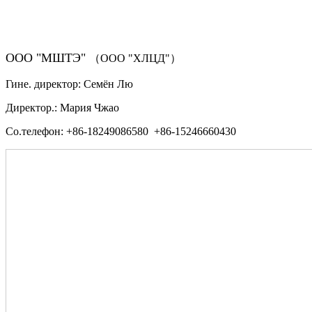
（ФОРМА ЗАКАЗА ЗАПЧАСТЕЙ)
ООО "МШТЭ"
（ООО "ХЛЦД"）
Гине. директор: Семён Лю
Директор.: Мария Чжао
Со.телефон: +86-18249086580 +86-15246660430