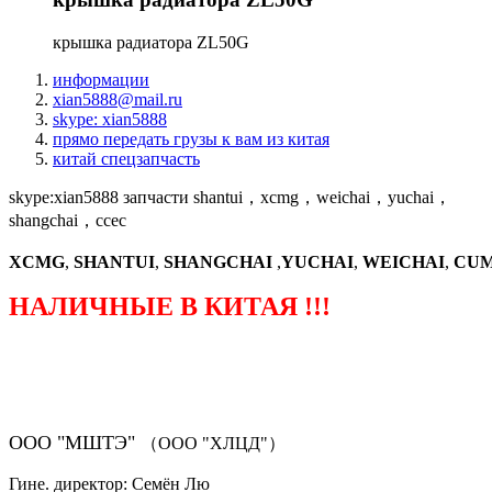
крышка радиатора ZL50G
информации
xian5888@mail.ru
skype: xian5888
прямо передать грузы к вам из китая
китай спецзапчасть
skype:xian5888 запчасти shantui，xcmg，weichai，yuchai，
shangchai，ccec
XCMG
,
SHANTUI
,
SHANGCHAI
,
YUCHAI
,
WEICHAI
,
CUM
НАЛИЧНЫЕ В КИТАЯ !!!
（ФОРМА ЗАКАЗА ЗАПЧАСТЕЙ)
ООО "МШТЭ"
（ООО "ХЛЦД"）
Гине. директор: Семён Лю