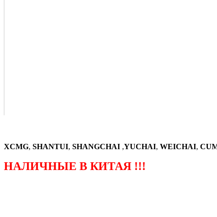
XCMG
,
SHANTUI
,
SHANGCHAI
,
YUCHAI
,
WEICHAI
,
CUM
НАЛИЧНЫЕ В КИТАЯ !!!
（ФОРМА ЗАКАЗА ЗАПЧАСТЕЙ)