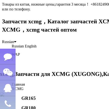
Товары из китая, нижные цены,гарантия 3 месяца！ +861824
или по телефону.
Запчасти xcmg，Каталог запчастей 
XCMG，xcmg частей оптом
Russian
Russian
English
WAP
|
Семён
Главная
WeChat
лю
XCMG
GR165
QQ
GR180