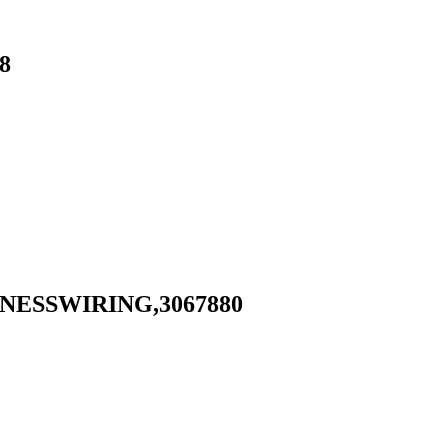
8
RNESSWIRING,3067880