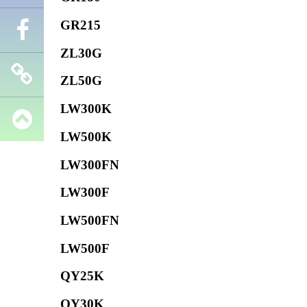
GR215
Телефон
ZL30G
Facebook
ZL50G
LW300K
Запчасти
LW500K
SHANTUI
LW300FN
LW300F
LW500FN
LW500F
QY25K
QY30K