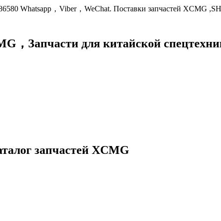
9086580 Whatsapp，Viber，WeChat. Поставки запчастей XCMG ,S
XCMG，
Запчасти для китайской спецте