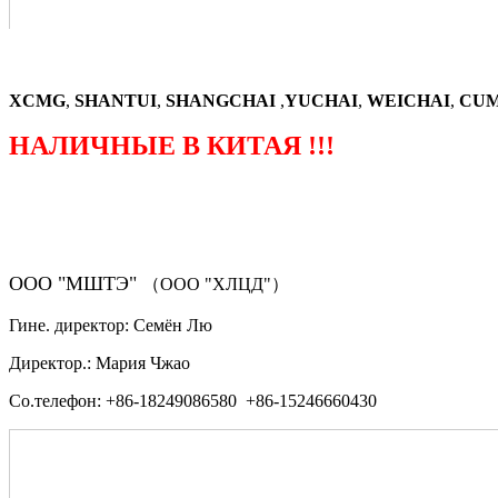
XCMG
,
SHANTUI
,
SHANGCHAI
,
YUCHAI
,
WEICHAI
,
CUM
НАЛИЧНЫЕ В КИТАЯ !!!
（ФОРМА ЗАКАЗА ЗАПЧАСТЕЙ)
ООО "МШТЭ"
（ООО "ХЛЦД"）
Гине. директор: Семён Лю
Директор.: Мария Чжао
Со.телефон: +86-18249086580 +86-15246660430