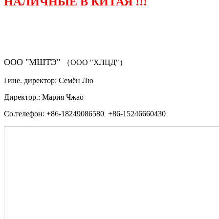
НАЛИЧНЫЕ В КИТАЯ !!!
（ФОРМА ЗАКАЗА ЗАПЧАСТЕЙ)
ООО "МШТЭ"
（ООО "ХЛЦД"）
Гине. директор: Семён Лю
Директор.: Мария Чжао
Со.телефон: +86-18249086580 +86-15246660430