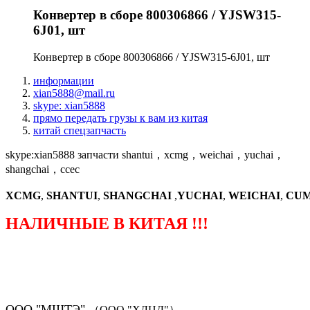
Конвертер в сборе 800306866 / YJSW315-
6J01, шт
Конвертер в сборе 800306866 / YJSW315-6J01, шт
информации
xian5888@mail.ru
skype: xian5888
прямо передать грузы к вам из китая
китай спецзапчасть
skype:xian5888 запчасти shantui，xcmg，weichai，yuchai，
shangchai，ccec
XCMG
,
SHANTUI
,
SHANGCHAI
,
YUCHAI
,
WEICHAI
,
CUM
НАЛИЧНЫЕ В КИТАЯ !!!
（ФОРМА ЗАКАЗА ЗАПЧАСТЕЙ)
ООО "МШТЭ"
（ООО "ХЛЦД"）