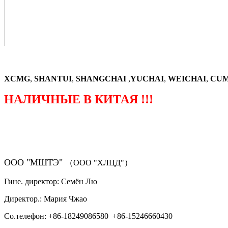
XCMG
,
SHANTUI
,
SHANGCHAI
,
YUCHAI
,
WEICHAI
,
CUM
НАЛИЧНЫЕ В КИТАЯ !!!
（ФОРМА ЗАКАЗА ЗАПЧАСТЕЙ)
ООО "МШТЭ"
（ООО "ХЛЦД"）
Гине. директор: Семён Лю
Директор.: Мария Чжао
Со.телефон: +86-18249086580 +86-15246660430