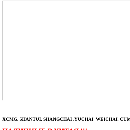
XCMG
,
SHANTUI
,
SHANGCHAI
,
YUCHAI
,
WEICHAI
,
CUM