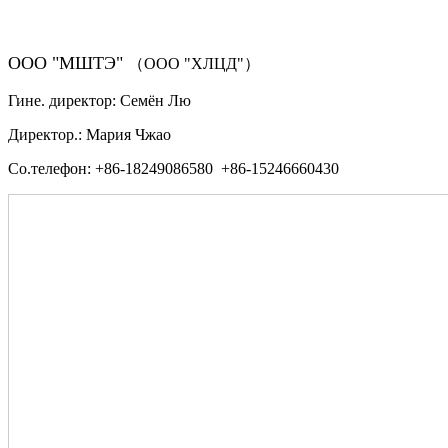
ООО "МШТЭ"
（ООО "ХЛЦД"）
Гине. директор: Семён Лю
Директор.: Мария Чжао
Со.телефон: +86-18249086580 +86-15246660430