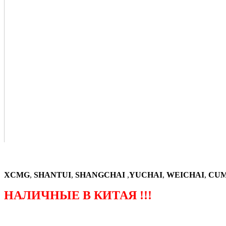
XCMG
,
SHANTUI
,
SHANGCHAI
,
YUCHAI
,
WEICHAI
,
CUM
НАЛИЧНЫЕ В КИТАЯ !!!
（ФОРМА ЗАКАЗА ЗАПЧАСТЕЙ)