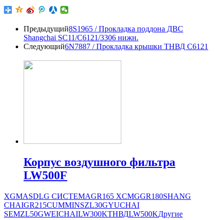
Предыдущий
8S1965 / Прокладка поддона ДВС
Shangchai SC11/C6121/3306 нижн.
Следующий
6N7887 / Прокладка крышки ТНВД С6121
Корпус воздушного фильтра
LW500F
XGMA
SDLG СИСТЕМА
GR165
XCMG
GR180
SHANG
CHAI
GR215
CUMMINS
ZL30G
YUCHAI
SEM
ZL50G
WEICHAI
LW300K
ТНВД
LW500K
Другие