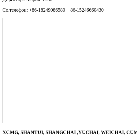
Со.телефон: +86-18249086580 +86-15246660430
XCMG
,
SHANTUI
,
SHANGCHAI
,
YUCHAI
,
WEICHAI
,
CUM