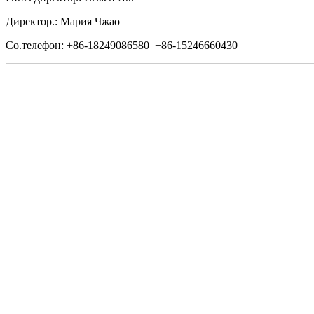
Директор.: Мария Чжао
Со.телефон: +86-18249086580 +86-15246660430