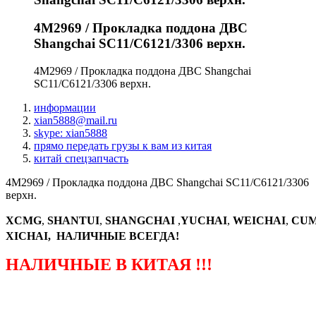
4M2969 / Прокладка поддона ДВС
Shangchai SC11/C6121/3306 верхн.
4M2969 / Прокладка поддона ДВС Shangchai
SC11/C6121/3306 верхн.
информации
xian5888@mail.ru
skype: xian5888
прямо передать грузы к вам из китая
китай спецзапчасть
4M2969 / Прокладка поддона ДВС Shangchai SC11/C6121/3306
верхн.
XCMG
,
SHANTUI
,
SHANGCHAI
,
YUCHAI
,
WEICHAI
,
CUM
XICHAI, НАЛИЧНЫЕ ВСЕГДА!
НАЛИЧНЫЕ В КИТАЯ !!!