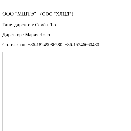
ООО "МШТЭ"
（ООО "ХЛЦД"）
Гине. директор: Семён Лю
Директор.: Мария Чжао
Со.телефон: +86-18249086580 +86-15246660430