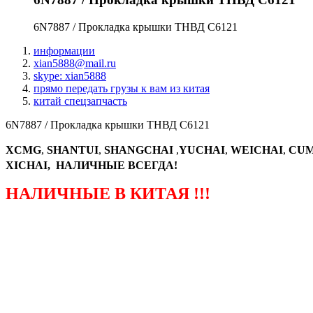
6N7887 / Прокладка крышки ТНВД С6121
информации
xian5888@mail.ru
skype: xian5888
прямо передать грузы к вам из китая
китай спецзапчасть
6N7887 / Прокладка крышки ТНВД С6121
XCMG
,
SHANTUI
,
SHANGCHAI
,
YUCHAI
,
WEICHAI
,
CUM
XICHAI, НАЛИЧНЫЕ ВСЕГДА!
НАЛИЧНЫЕ В КИТАЯ !!!