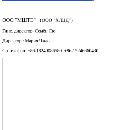
ООО "МШТЭ"
（ООО "ХЛЦД"）
Гине. директор: Семён Лю
Директор.: Мария Чжао
Со.телефон: +86-18249086580 +86-15246660430