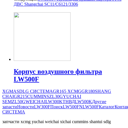
ДВС Shangchai SC11/C6121/3306
Корпус воздушного фильтра
LW500F
XGMA
SDLG СИСТЕМА
GR165
XCMG
GR180
SHANG
CHAI
GR215
CUMMINS
ZL30G
YUCHAI
SEM
ZL50G
WEICHAI
LW300K
ТНВД
LW500K
Другие
запасти
Новости
LW300F
Поиск
LW500FN
LW500F
Каталог
Конта
СИСТЕМА
запчасти xcmg yuchai weichai xichai cummins shantui sdlg