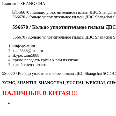
Главная
>
SHANG CHAI
5S6670 / Кольцо уплотнительное гильзы ДВС Shangchai 
5S6670 / Кольцо уплотнительное гильзы ДВС
5S6670 / Кольцо уплотнительное гильзы ДВС Shangchai 
информации
xian5888@mail.ru
skype: xian5888
прямо передать грузы к вам из китая
китай спецзапчасть
5S6670 / Кольцо уплотнительное гильзы ДВС Shangchai SC11/C
XCMG
,
SHANTUI
,
SHANGCHAI
,
YUCHAI
,
WEICHAI
,
CUM
НАЛИЧНЫЕ В КИТАЯ !!!