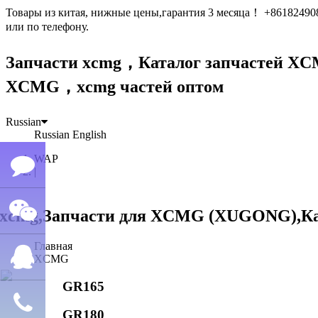
Товары из китая, нижные цены,гарантия 3 месяца！ +861824
или по телефону.
Запчасти xcmg，Каталог запчастей 
XCMG，xcmg частей оптом
Russian
Russian
English
WAP
|
Семён
Главная
WeChat
лю
XCMG
GR165
QQ
GR180