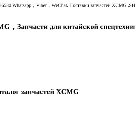
9086580 Whatsapp，Viber，WeChat. Поставки запчастей XCMG ,S
XCMG，
Запчасти для китайской спецте