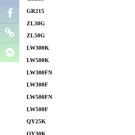
GR215
Телефон
ZL30G
Facebook
ZL50G
LW300K
Запчасти
LW500K
SHANTUI
LW300FN
LW300F
LW500FN
LW500F
QY25K
QY30K