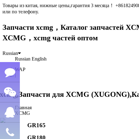
Товары из китая, нижные цены,гарантия 3 месяца！ +861824
или по телефону.
Запчасти xcmg，Каталог запчастей 
XCMG，xcmg частей оптом
Russian
Russian
English
WAP
|
Семён
Главная
WeChat
лю
XCMG
GR165
QQ
GR180