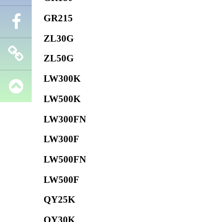
GR215
Телефон
ZL30G
Facebook
ZL50G
LW300K
Запчасти
LW500K
SHANTUI
LW300FN
LW300F
LW500FN
LW500F
QY25K
QY30K