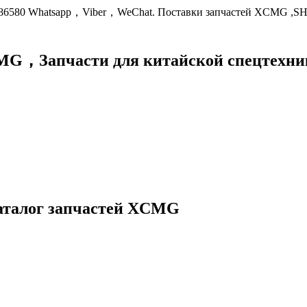
9086580 Whatsapp，Viber，WeChat. Поставки запчастей XCMG ,S
XCMG，
Запчасти для китайской спецте