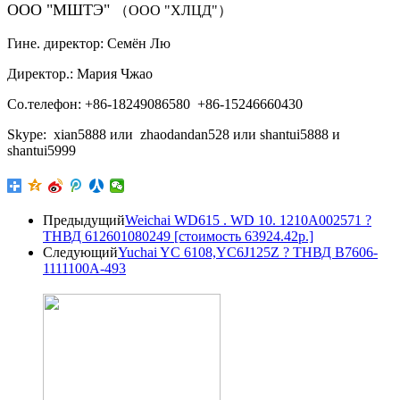
ООО "МШТЭ"
（ООО "ХЛЦД"）
Гине. директор: Семён Лю
Директор.: Мария Чжао
Со.телефон: +86-18249086580 +86-15246660430
Skype: xian5888 или zhaodandan528 или shantui5888 и
shantui5999
Предыдущий
Weichai WD615 . WD 10. 1210A002571 ?
ТНВД 612601080249 [стоимость 63924.42р.]
Следующий
Yuchai YC 6108,YC6J125Z ? ТНВД B7606-
1111100A-493