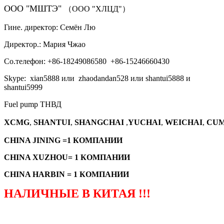
ООО "МШТЭ"
（ООО "ХЛЦД"）
Гине. директор: Семён Лю
Директор.: Мария Чжао
Со.телефон: +86-18249086580 +86-15246660430
Skype: xian5888 или zhaodandan528 или shantui5888 и
shantui5999
Fuel pump ТНВД
XCMG
,
SHANTUI
,
SHANGCHAI
,
YUCHAI
,
WEICHAI
,
CUM
CHINA JINING =1 КОМПАНИИ
CHINA XUZHOU= 1 КОМПАНИИ
CHINA HARBIN = 1 КОМПАНИИ
НАЛИЧНЫЕ В КИТАЯ !!!