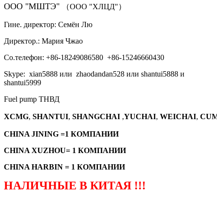
ООО "МШТЭ"
（ООО "ХЛЦД"）
Гине. директор: Семён Лю
Директор.: Мария Чжао
Со.телефон: +86-18249086580 +86-15246660430
Skype: xian5888 или zhaodandan528 или shantui5888 и
shantui5999
Fuel pump ТНВД
XCMG
,
SHANTUI
,
SHANGCHAI
,
YUCHAI
,
WEICHAI
,
CUM
CHINA JINING =1 КОМПАНИИ
CHINA XUZHOU= 1 КОМПАНИИ
CHINA HARBIN = 1 КОМПАНИИ
НАЛИЧНЫЕ В КИТАЯ !!!