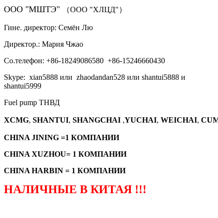
ООО "МШТЭ"
（ООО "ХЛЦД"）
Гине. директор: Семён Лю
Директор.: Мария Чжао
Со.телефон: +86-18249086580 +86-15246660430
Skype: xian5888 или zhaodandan528 или shantui5888 и
shantui5999
Fuel pump ТНВД
XCMG
,
SHANTUI
,
SHANGCHAI
,
YUCHAI
,
WEICHAI
,
CUM
CHINA JINING =1 КОМПАНИИ
CHINA XUZHOU= 1 КОМПАНИИ
CHINA HARBIN = 1 КОМПАНИИ
НАЛИЧНЫЕ В КИТАЯ !!!