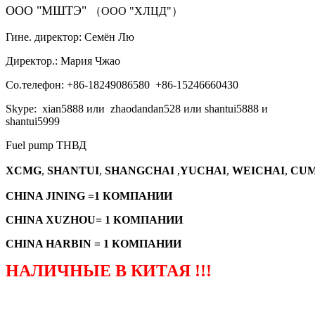
ООО "МШТЭ"
（ООО "ХЛЦД"）
Гине. директор: Семён Лю
Директор.: Мария Чжао
Со.телефон: +86-18249086580 +86-15246660430
Skype: xian5888 или zhaodandan528 или shantui5888 и
shantui5999
Fuel pump ТНВД
XCMG
,
SHANTUI
,
SHANGCHAI
,
YUCHAI
,
WEICHAI
,
CUM
CHINA JINING =1 КОМПАНИИ
CHINA XUZHOU= 1 КОМПАНИИ
CHINA HARBIN = 1 КОМПАНИИ
НАЛИЧНЫЕ В КИТАЯ !!!