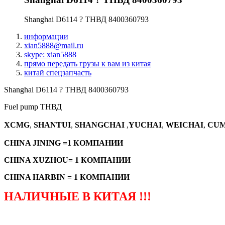
Shanghai D6114 ? ТНВД 8400360793
информации
xian5888@mail.ru
skype: xian5888
прямо передать грузы к вам из китая
китай спецзапчасть
Shanghai D6114 ? ТНВД 8400360793
Fuel pump ТНВД
XCMG
,
SHANTUI
,
SHANGCHAI
,
YUCHAI
,
WEICHAI
,
CUM
CHINA JINING =1 КОМПАНИИ
CHINA XUZHOU= 1 КОМПАНИИ
CHINA HARBIN = 1 КОМПАНИИ
НАЛИЧНЫЕ В КИТАЯ !!!