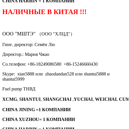
CHINA HARBIN = 1 КОМПАНИИ
НАЛИЧНЫЕ В КИТАЯ !!!
ООО "МШТЭ"
（ООО "ХЛЦД"）
Гине. директор: Семён Лю
Директор.: Мария Чжао
Со.телефон: +86-18249086580 +86-15246660430
Skype: xian5888 или zhaodandan528 или shantui5888 и
shantui5999
Fuel pump ТНВД
XCMG
,
SHANTUI
,
SHANGCHAI
,
YUCHAI
,
WEICHAI
,
CUM
CHINA JINING =1 КОМПАНИИ
CHINA XUZHOU= 1 КОМПАНИИ