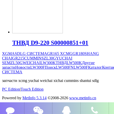
ТНВД D9-220 S00000851+01
XGMA
SDLG СИСТЕМА
GR165
XCMG
GR180
SHANG
CHAI
GR215
CUMMINS
ZL30G
YUCHAI
SEM
ZL50G
WEICHAI
LW300K
ТНВД
LW500K
Другие
запасти
Новости
LW300F
Поиск
LW500FN
LW500F
Каталог
Конта
СИСТЕМА
запчасти xcmg yuchai weichai xichai cummins shantui sdlg
PC Edition
|
Touch Edition
Powered by
MetInfo 5.3.14
©2008-2026
www.metinfo.cn