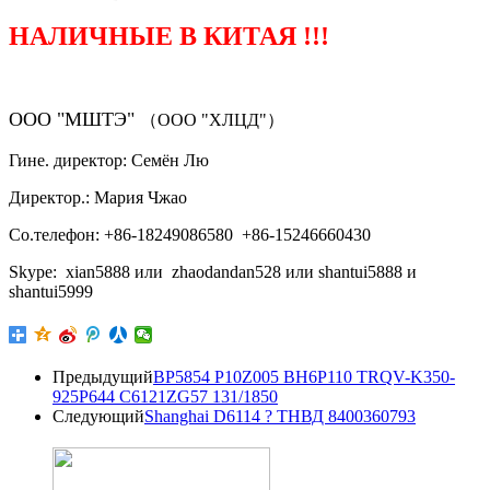
НАЛИЧНЫЕ В КИТАЯ !!!
ООО "МШТЭ"
（ООО "ХЛЦД"）
Гине. директор: Семён Лю
Директор.: Мария Чжао
Со.телефон: +86-18249086580 +86-15246660430
Skype: xian5888 или zhaodandan528 или shantui5888 и
shantui5999
Предыдущий
BP5854 P10Z005 BH6P110 TRQV-K350-
925P644 C6121ZG57 131/1850
Следующий
Shanghai D6114 ? ТНВД 8400360793