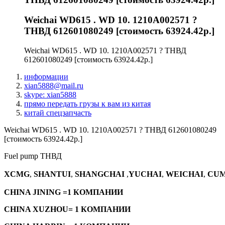
Weichai WD615 . WD 10. 1210A002571 ?
ТНВД 612601080249 [стоимость 63924.42р.]
Weichai WD615 . WD 10. 1210A002571 ? ТНВД
612601080249 [стоимость 63924.42р.]
информации
xian5888@mail.ru
skype: xian5888
прямо передать грузы к вам из китая
китай спецзапчасть
Weichai WD615 . WD 10. 1210A002571 ? ТНВД 612601080249
[стоимость 63924.42р.]
Fuel pump ТНВД
XCMG
,
SHANTUI
,
SHANGCHAI
,
YUCHAI
,
WEICHAI
,
CUM
CHINA JINING =1 КОМПАНИИ
CHINA XUZHOU= 1 КОМПАНИИ