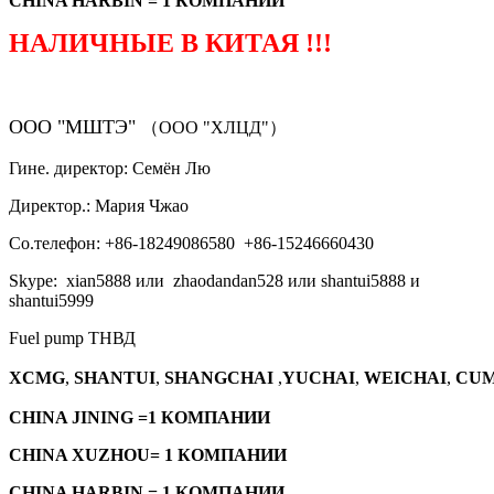
CHINA HARBIN = 1 КОМПАНИИ
НАЛИЧНЫЕ В КИТАЯ !!!
ООО "МШТЭ"
（ООО "ХЛЦД"）
Гине. директор: Семён Лю
Директор.: Мария Чжао
Со.телефон: +86-18249086580 +86-15246660430
Skype: xian5888 или zhaodandan528 или shantui5888 и
shantui5999
Fuel pump ТНВД
XCMG
,
SHANTUI
,
SHANGCHAI
,
YUCHAI
,
WEICHAI
,
CUM
CHINA JINING =1 КОМПАНИИ
CHINA XUZHOU= 1 КОМПАНИИ
CHINA HARBIN = 1 КОМПАНИИ