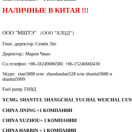
НАЛИЧНЫЕ В КИТАЯ !!!
ООО "МШТЭ"
（ООО "ХЛЦД"）
Гине. директор: Семён Лю
Директор.: Мария Чжао
Со.телефон: +86-18249086580 +86-15246660430
Skype: xian5888 или zhaodandan528 или shantui5888 и
shantui5999
Fuel pump ТНВД
XCMG
,
SHANTUI
,
SHANGCHAI
,
YUCHAI
,
WEICHAI
,
CUM
CHINA JINING =1 КОМПАНИИ
CHINA XUZHOU= 1 КОМПАНИИ
CHINA HARBIN = 1 КОМПАНИИ