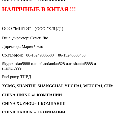
НАЛИЧНЫЕ В КИТАЯ !!!
ООО "МШТЭ"
（ООО "ХЛЦД"）
Гине. директор: Семён Лю
Директор.: Мария Чжао
Со.телефон: +86-18249086580 +86-15246660430
Skype: xian5888 или zhaodandan528 или shantui5888 и
shantui5999
Fuel pump ТНВД
XCMG
,
SHANTUI
,
SHANGCHAI
,
YUCHAI
,
WEICHAI
,
CUM
CHINA JINING =1 КОМПАНИИ
CHINA XUZHOU= 1 КОМПАНИИ
CHINA HARBIN = 1 КОМПАНИИ