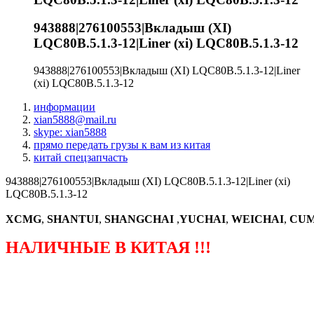
943888|276100553|Вкладыш (XI)
LQC80B.5.1.3-12|Liner (xi) LQC80B.5.1.3-12
943888|276100553|Вкладыш (XI) LQC80B.5.1.3-12|Liner
(xi) LQC80B.5.1.3-12
информации
xian5888@mail.ru
skype: xian5888
прямо передать грузы к вам из китая
китай спецзапчасть
943888|276100553|Вкладыш (XI) LQC80B.5.1.3-12|Liner (xi)
LQC80B.5.1.3-12
XCMG
,
SHANTUI
,
SHANGCHAI
,
YUCHAI
,
WEICHAI
,
CUM
НАЛИЧНЫЕ В КИТАЯ !!!
（ФОРМА ЗАКАЗА ЗАПЧАСТЕЙ)