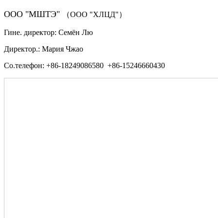
ООО "МШТЭ"
（ООО "ХЛЦД"）
Гине. директор: Семён Лю
Директор.: Мария Чжао
Со.телефон: +86-18249086580 +86-15246660430