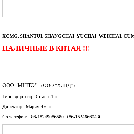
XCMG
,
SHANTUI
,
SHANGCHAI
,
YUCHAI
,
WEICHAI
,
CUM
НАЛИЧНЫЕ В КИТАЯ !!!
（ФОРМА ЗАКАЗА ЗАПЧАСТЕЙ)
ООО "МШТЭ"
（ООО "ХЛЦД"）
Гине. директор: Семён Лю
Директор.: Мария Чжао
Со.телефон: +86-18249086580 +86-15246660430