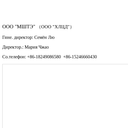
（ФОРМА ЗАКАЗА ЗАПЧАСТЕЙ)
ООО "МШТЭ"
（ООО "ХЛЦД"）
Гине. директор: Семён Лю
Директор.: Мария Чжао
Со.телефон: +86-18249086580 +86-15246660430