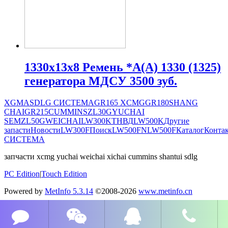
1330х13х8 Ремень *A(А) 1330 (1325)
генератора МДСУ 3500 зуб.
XGMA
SDLG СИСТЕМА
GR165
XCMG
GR180
SHANG
CHAI
GR215
CUMMINS
ZL30G
YUCHAI
SEM
ZL50G
WEICHAI
LW300K
ТНВД
LW500K
Другие
запасти
Новости
LW300F
Поиск
LW500FN
LW500F
Каталог
Конта
СИСТЕМА
запчасти xcmg yuchai weichai xichai cummins shantui sdlg
PC Edition
|
Touch Edition
Powered by
MetInfo 5.3.14
©2008-2026
www.metinfo.cn