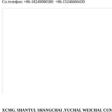
Со.телефон: +86-18249086580 +86-15246660430
XCMG
,
SHANTUI
,
SHANGCHAI
,
YUCHAI
,
WEICHAI
,
CUM