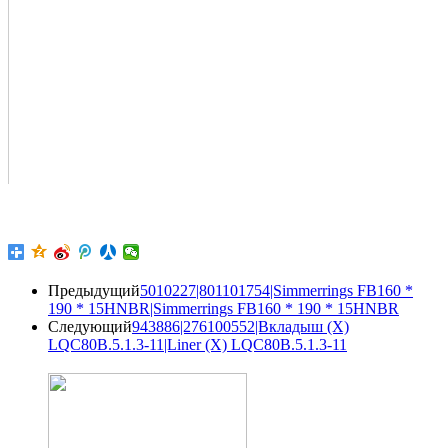
Предыдущий
5010227|801101754|Simmerrings FB160 *
190 * 15HNBR|Simmerrings FB160 * 190 * 15HNBR
Следующий
943886|276100552|Вкладыш (X)
LQC80B.5.1.3-11|Liner (X) LQC80B.5.1.3-11