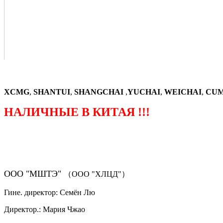
XCMG
,
SHANTUI
,
SHANGCHAI
,
YUCHAI
,
WEICHAI
,
CUM
НАЛИЧНЫЕ В КИТАЯ !!!
（ФОРМА ЗАКАЗА ЗАПЧАСТЕЙ)
ООО "МШТЭ"
（ООО "ХЛЦД"）
Гине. директор: Семён Лю
Директор.: Мария Чжао