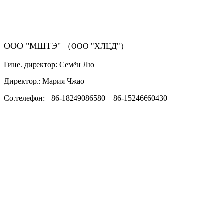
（ФОРМА ЗАКАЗА ЗАПЧАСТЕЙ)
ООО "МШТЭ"
（ООО "ХЛЦД"）
Гине. директор: Семён Лю
Директор.: Мария Чжао
Со.телефон: +86-18249086580 +86-15246660430