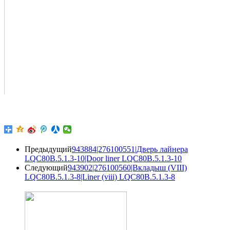
Предыдущий
943884|276100551|Дверь лайнера
LQC80B.5.1.3-10|Door liner LQC80B.5.1.3-10
Следующий
943902|276100560|Вкладыш (VIII)
LQC80B.5.1.3-8|Liner (viii) LQC80B.5.1.3-8