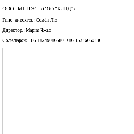
ООО "МШТЭ"
（ООО "ХЛЦД"）
Гине. директор: Семён Лю
Директор.: Мария Чжао
Со.телефон: +86-18249086580 +86-15246660430