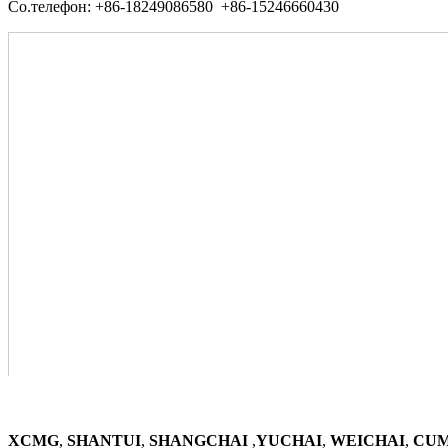
Со.телефон: +86-18249086580 +86-15246660430
XCMG
,
SHANTUI
,
SHANGCHAI
,
YUCHAI
,
WEICHAI
,
CUM