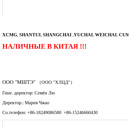
XCMG
,
SHANTUI
,
SHANGCHAI
,
YUCHAI
,
WEICHAI
,
CUM
НАЛИЧНЫЕ В КИТАЯ !!!
（ФОРМА ЗАКАЗА ЗАПЧАСТЕЙ)
ООО "МШТЭ"
（ООО "ХЛЦД"）
Гине. директор: Семён Лю
Директор.: Мария Чжао
Со.телефон: +86-18249086580 +86-15246660430