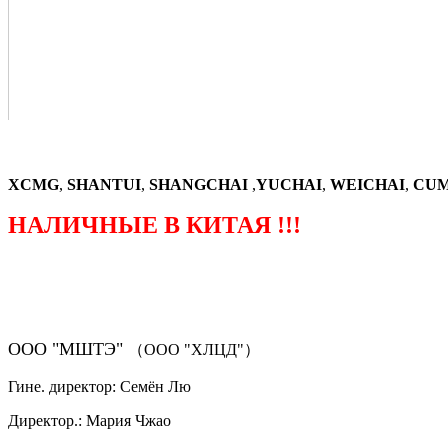
XCMG
,
SHANTUI
,
SHANGCHAI
,
YUCHAI
,
WEICHAI
,
CUM
НАЛИЧНЫЕ В КИТАЯ !!!
（ФОРМА ЗАКАЗА ЗАПЧАСТЕЙ)
ООО "МШТЭ"
（ООО "ХЛЦД"）
Гине. директор: Семён Лю
Директор.: Мария Чжао