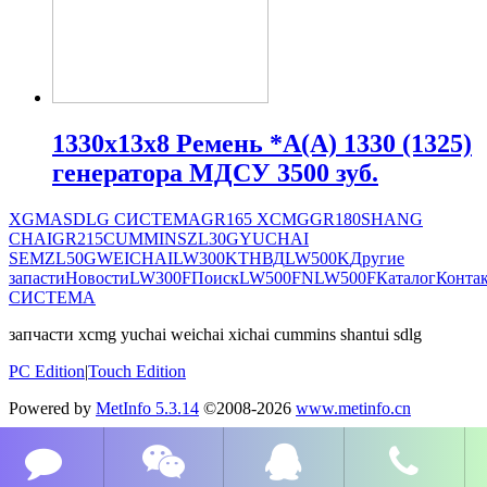
1330х13х8 Ремень *A(А) 1330 (1325)
генератора МДСУ 3500 зуб.
XGMA
SDLG СИСТЕМА
GR165
XCMG
GR180
SHANG
CHAI
GR215
CUMMINS
ZL30G
YUCHAI
SEM
ZL50G
WEICHAI
LW300K
ТНВД
LW500K
Другие
запасти
Новости
LW300F
Поиск
LW500FN
LW500F
Каталог
Конта
СИСТЕМА
запчасти xcmg yuchai weichai xichai cummins shantui sdlg
PC Edition
|
Touch Edition
Powered by
MetInfo 5.3.14
©2008-2026
www.metinfo.cn