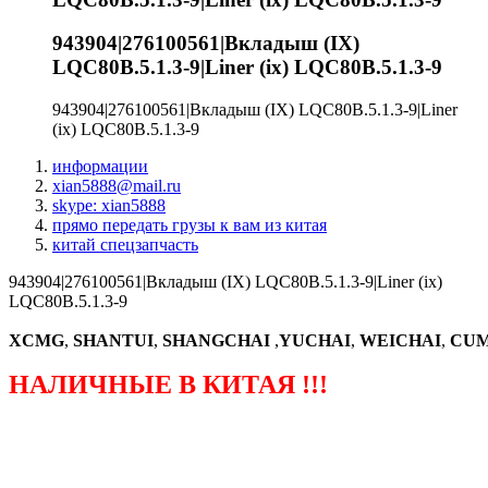
943904|276100561|Вкладыш (IX)
LQC80B.5.1.3-9|Liner (ix) LQC80B.5.1.3-9
943904|276100561|Вкладыш (IX) LQC80B.5.1.3-9|Liner
(ix) LQC80B.5.1.3-9
информации
xian5888@mail.ru
skype: xian5888
прямо передать грузы к вам из китая
китай спецзапчасть
943904|276100561|Вкладыш (IX) LQC80B.5.1.3-9|Liner (ix)
LQC80B.5.1.3-9
XCMG
,
SHANTUI
,
SHANGCHAI
,
YUCHAI
,
WEICHAI
,
CUM
НАЛИЧНЫЕ В КИТАЯ !!!
（ФОРМА ЗАКАЗА ЗАПЧАСТЕЙ)