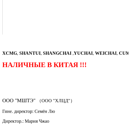
XCMG
,
SHANTUI
,
SHANGCHAI
,
YUCHAI
,
WEICHAI
,
CUM
НАЛИЧНЫЕ В КИТАЯ !!!
（ФОРМА ЗАКАЗА ЗАПЧАСТЕЙ)
ООО "МШТЭ"
（ООО "ХЛЦД"）
Гине. директор: Семён Лю
Директор.: Мария Чжао