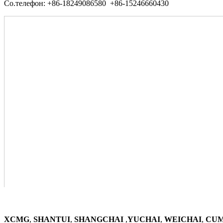
Со.телефон: +86-18249086580 +86-15246660430
XCMG
,
SHANTUI
,
SHANGCHAI
,
YUCHAI
,
WEICHAI
,
CUM