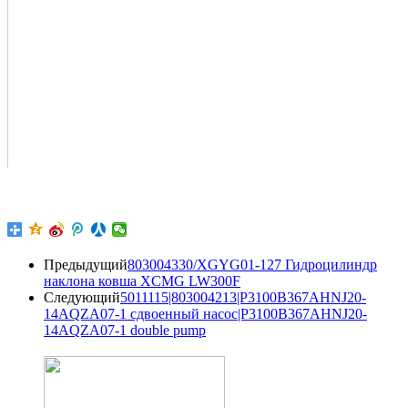
Предыдущий
803004330/XGYG01-127 Гидроцилиндр
наклона ковша XCMG LW300F
Следующий
5011115|803004213|P3100B367AHNJ20-
14AQZA07-1 сдвоенный насос|P3100B367AHNJ20-
14AQZA07-1 double pump