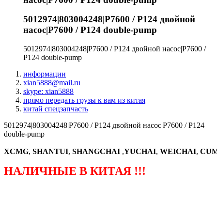
5012974|803004248|P7600 / P124 двойной
насос|P7600 / P124 double-pump
5012974|803004248|P7600 / P124 двойной насос|P7600 /
P124 double-pump
информации
xian5888@mail.ru
skype: xian5888
прямо передать грузы к вам из китая
китай спецзапчасть
5012974|803004248|P7600 / P124 двойной насос|P7600 / P124
double-pump
XCMG
,
SHANTUI
,
SHANGCHAI
,
YUCHAI
,
WEICHAI
,
CUM
НАЛИЧНЫЕ В КИТАЯ !!!
（ФОРМА ЗАКАЗА ЗАПЧАСТЕЙ)