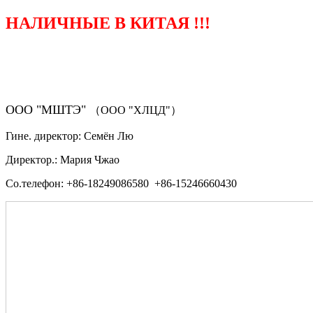
НАЛИЧНЫЕ В КИТАЯ !!!
（ФОРМА ЗАКАЗА ЗАПЧАСТЕЙ)
ООО "МШТЭ"
（ООО "ХЛЦД"）
Гине. директор: Семён Лю
Директор.: Мария Чжао
Со.телефон: +86-18249086580 +86-15246660430