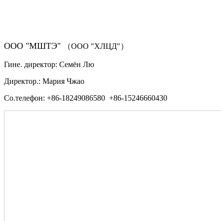
（ФОРМА ЗАКАЗА ЗАПЧАСТЕЙ)
ООО "МШТЭ"
（ООО "ХЛЦД"）
Гине. директор: Семён Лю
Директор.: Мария Чжао
Со.телефон: +86-18249086580 +86-15246660430