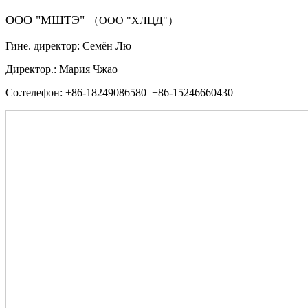
ООО "МШТЭ"
（ООО "ХЛЦД"）
Гине. директор: Семён Лю
Директор.: Мария Чжао
Со.телефон: +86-18249086580 +86-15246660430