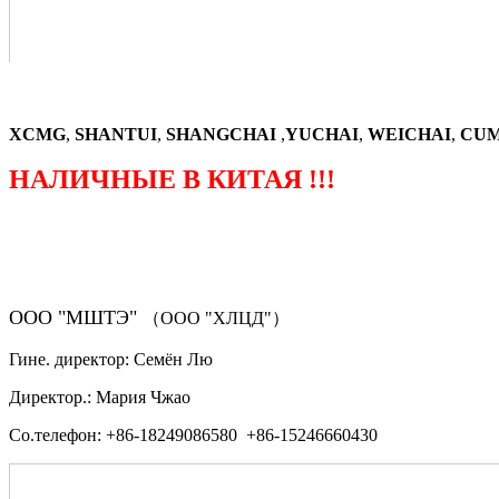
XCMG
,
SHANTUI
,
SHANGCHAI
,
YUCHAI
,
WEICHAI
,
CUM
НАЛИЧНЫЕ В КИТАЯ !!!
（ФОРМА ЗАКАЗА ЗАПЧАСТЕЙ)
ООО "МШТЭ"
（ООО "ХЛЦД"）
Гине. директор: Семён Лю
Директор.: Мария Чжао
Со.телефон: +86-18249086580 +86-15246660430