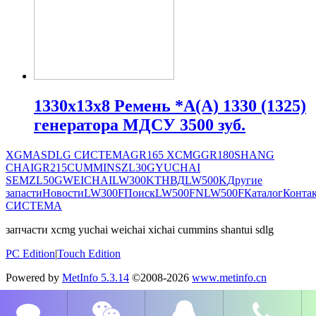
1330х13х8 Ремень *A(А) 1330 (1325)
генератора МДСУ 3500 зуб.
XGMA
SDLG СИСТЕМА
GR165
XCMG
GR180
SHANG
CHAI
GR215
CUMMINS
ZL30G
YUCHAI
SEM
ZL50G
WEICHAI
LW300K
ТНВД
LW500K
Другие
запасти
Новости
LW300F
Поиск
LW500FN
LW500F
Каталог
Конта
СИСТЕМА
запчасти xcmg yuchai weichai xichai cummins shantui sdlg
PC Edition
|
Touch Edition
Powered by
MetInfo 5.3.14
©2008-2026
www.metinfo.cn