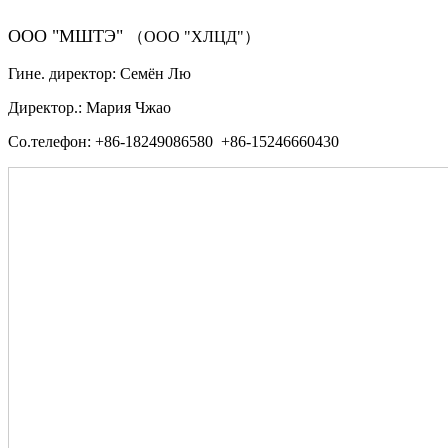
ООО "МШТЭ"
（ООО "ХЛЦД"）
Гине. директор: Семён Лю
Директор.: Мария Чжао
Со.телефон: +86-18249086580 +86-15246660430