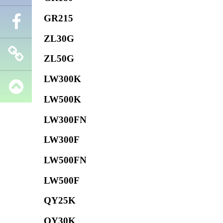
GR215
Телефон
ZL30G
Facebook
ZL50G
LW300K
Запчасти
LW500K
SHANTUI
LW300FN
LW300F
LW500FN
LW500F
QY25K
QY30K