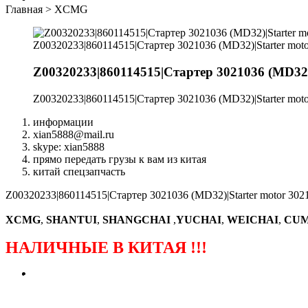
Главная
>
XCMG
Z00320233|860114515|Стартер 3021036 (MD32)|Starter mot
Z00320233|860114515|Стартер 3021036 (MD32)
Z00320233|860114515|Стартер 3021036 (MD32)|Starter mot
информации
xian5888@mail.ru
skype: xian5888
прямо передать грузы к вам из китая
китай спецзапчасть
Z00320233|860114515|Стартер 3021036 (MD32)|Starter motor 30
XCMG
,
SHANTUI
,
SHANGCHAI
,
YUCHAI
,
WEICHAI
,
CUM
НАЛИЧНЫЕ В КИТАЯ !!!
（ФОРМА ЗАКАЗА ЗАПЧАСТЕЙ)