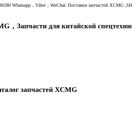
9086580 Whatsapp，Viber，WeChat. Поставки запчастей XCMG ,S
XCMG，
Запчасти для китайской спецте