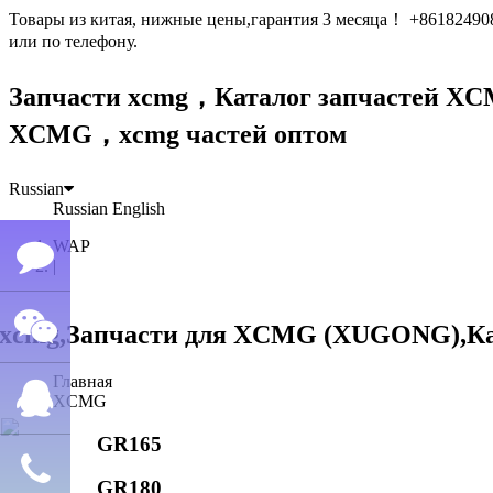
Товары из китая, нижные цены,гарантия 3 месяца！ +861824
или по телефону.
Запчасти xcmg，Каталог запчастей 
XCMG，xcmg частей оптом
Russian
Russian
English
WAP
|
Семён
Главная
WeChat
лю
XCMG
GR165
QQ
GR180