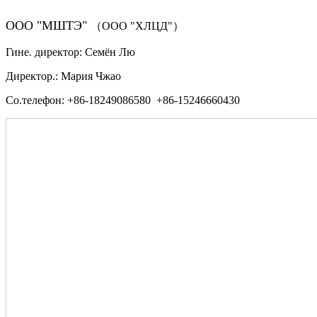
ООО "МШТЭ"
（ООО "ХЛЦД"）
Гине. директор: Семён Лю
Директор.: Мария Чжао
Со.телефон: +86-18249086580 +86-15246660430