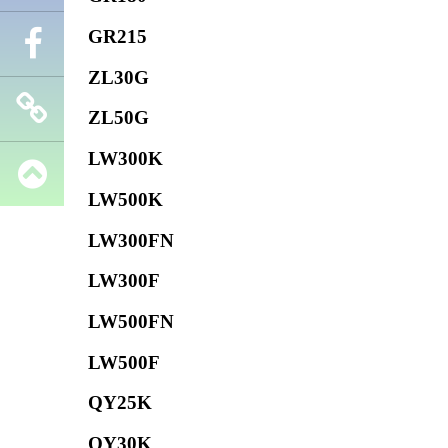
GR215
Телефон
ZL30G
Facebook
ZL50G
LW300K
Запчасти
LW500K
SHANTUI
LW300FN
LW300F
LW500FN
LW500F
QY25K
QY30K