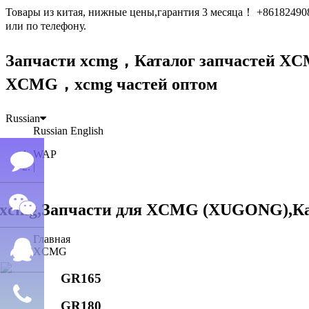
Товары из китая, нижные цены,гарантия 3 месяца！ +861824
или по телефону.
Запчасти xcmg，Каталог запчастей 
XCMG，xcmg частей оптом
Russian
Russian
English
WAP
|
Семён
Главная
WeChat
лю
XCMG
GR165
QQ
GR180