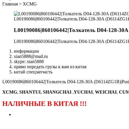
Главная
>
XCMG
L00190086|860106442|Толкатель D04-128-30A (D6114ZG1
L00190086|860106442|Толкатель D04-128-30A
L00190086|860106442|Толкатель D04-128-30A (D6114ZG1
информации
xian5888@mail.ru
skype: xian5888
прямо передать грузы к вам из китая
китай спецзапчасть
L00190086|860106442|Толкатель D04-128-30A (D6114ZG1B)|Pu
XCMG
,
SHANTUI
,
SHANGCHAI
,
YUCHAI
,
WEICHAI
,
CUM
НАЛИЧНЫЕ В КИТАЯ !!!
（ФОРМА ЗАКАЗА ЗАПЧАСТЕЙ)