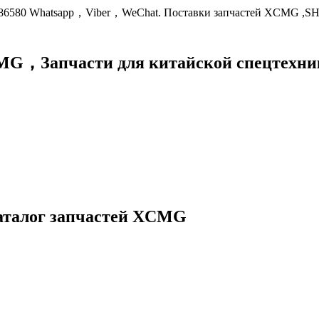
9086580 Whatsapp，Viber，WeChat. Поставки запчастей XCMG ,S
XCMG，
Запчасти для китайской спецте