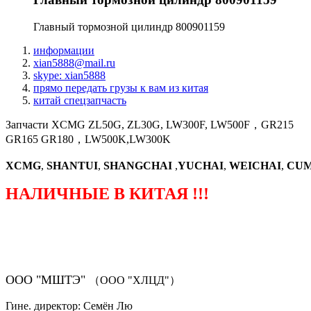
Главный тормозной цилиндр 800901159
информации
xian5888@mail.ru
skype: xian5888
прямо передать грузы к вам из китая
китай спецзапчасть
Запчасти XCMG ZL50G, ZL30G, LW300F, LW500F，GR215
GR165 GR180，LW500K,LW300K
XCMG
,
SHANTUI
,
SHANGCHAI
,
YUCHAI
,
WEICHAI
,
CUM
НАЛИЧНЫЕ В КИТАЯ !!!
（ФОРМА ЗАКАЗА ЗАПЧАСТЕЙ)
ООО "МШТЭ"
（ООО "ХЛЦД"）
Гине. директор: Семён Лю