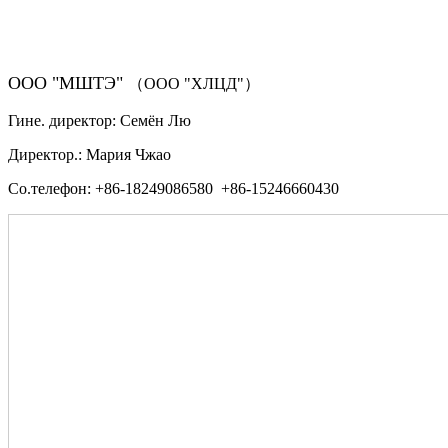
（ФОРМА ЗАКАЗА ЗАПЧАСТЕЙ)
ООО "МШТЭ"
（ООО "ХЛЦД"）
Гине. директор: Семён Лю
Директор.: Мария Чжао
Со.телефон: +86-18249086580 +86-15246660430