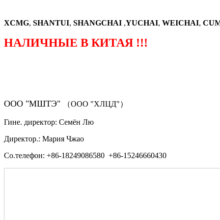
XCMG
,
SHANTUI
,
SHANGCHAI
,
YUCHAI
,
WEICHAI
,
CUM
НАЛИЧНЫЕ В КИТАЯ !!!
（ФОРМА ЗАКАЗА ЗАПЧАСТЕЙ)
ООО "МШТЭ"
（ООО "ХЛЦД"）
Гине. директор: Семён Лю
Директор.: Мария Чжао
Со.телефон: +86-18249086580 +86-15246660430