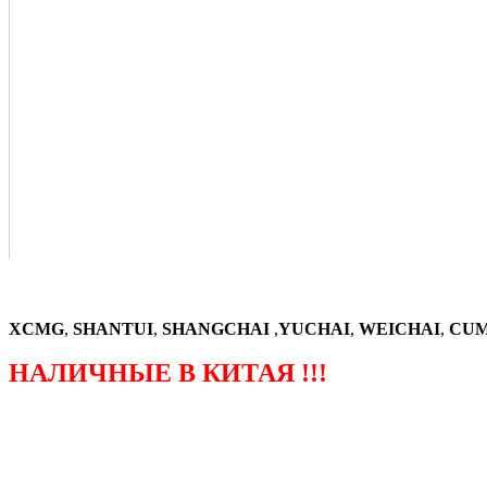
XCMG
,
SHANTUI
,
SHANGCHAI
,
YUCHAI
,
WEICHAI
,
CUM
НАЛИЧНЫЕ В КИТАЯ !!!
（ФОРМА ЗАКАЗА ЗАПЧАСТЕЙ)