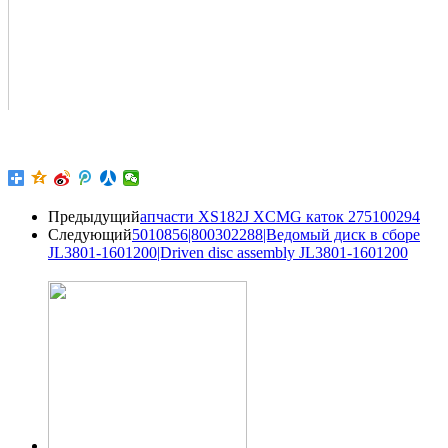
Предыдущий
апчасти XS182J XCMG каток 275100294
Следующий
5010856|800302288|Ведомый диск в сборе
JL3801-1601200|Driven disc assembly JL3801-1601200