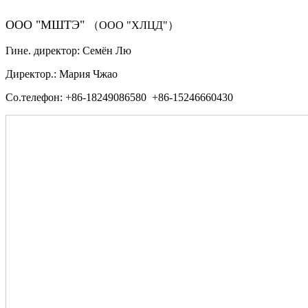
ООО "МШТЭ"
（ООО "ХЛЦД"）
Гине. директор: Семён Лю
Директор.: Мария Чжао
Со.телефон: +86-18249086580 +86-15246660430