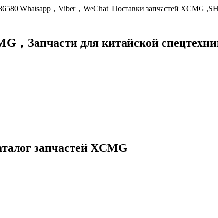
9086580 Whatsapp，Viber，WeChat. Поставки запчастей XCMG ,S
XCMG，
Запчасти для китайской спецте