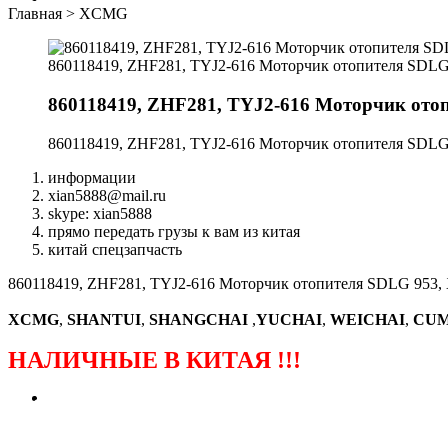
Главная
>
XCMG
860118419, ZHF281, TYJ2-616 Моторчик отопителя SD
860118419, ZHF281, TYJ2-616 Моторчик о
860118419, ZHF281, TYJ2-616 Моторчик отопителя SD
информации
xian5888@mail.ru
skype: xian5888
прямо передать грузы к вам из китая
китай спецзапчасть
860118419, ZHF281, TYJ2-616 Моторчик отопителя SDLG 95
XCMG
,
SHANTUI
,
SHANGCHAI
,
YUCHAI
,
WEICHAI
,
CUM
НАЛИЧНЫЕ В КИТАЯ !!!
（ФОРМА ЗАКАЗА ЗАПЧАСТЕЙ)