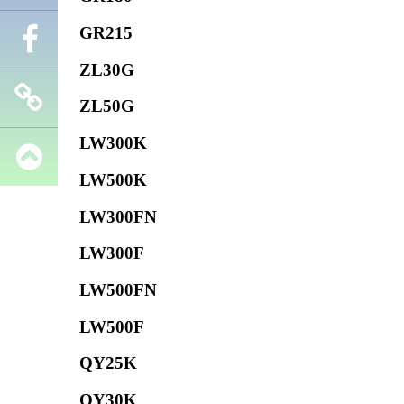
GR215
Телефон
ZL30G
Facebook
ZL50G
LW300K
Запчасти
LW500K
SHANTUI
LW300FN
LW300F
LW500FN
LW500F
QY25K
QY30K