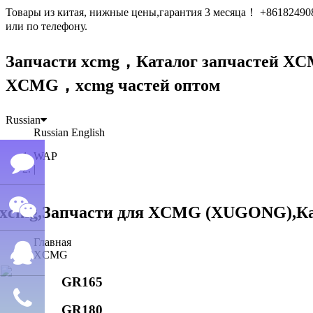
Товары из китая, нижные цены,гарантия 3 месяца！ +861824
или по телефону.
Запчасти xcmg，Каталог запчастей 
XCMG，xcmg частей оптом
Russian
Russian
English
WAP
|
Семён
Главная
WeChat
лю
XCMG
GR165
QQ
GR180