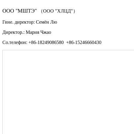
ООО "МШТЭ"
（ООО "ХЛЦД"）
Гине. директор: Семён Лю
Директор.: Мария Чжао
Со.телефон: +86-18249086580 +86-15246660430