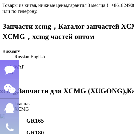
Товары из китая, нижные цены,гарантия 3 месяца！ +861824
или по телефону.
Запчасти xcmg，Каталог запчастей 
XCMG，xcmg частей оптом
Russian
Russian
English
WAP
|
Семён
Главная
WeChat
лю
XCMG
GR165
QQ
GR180