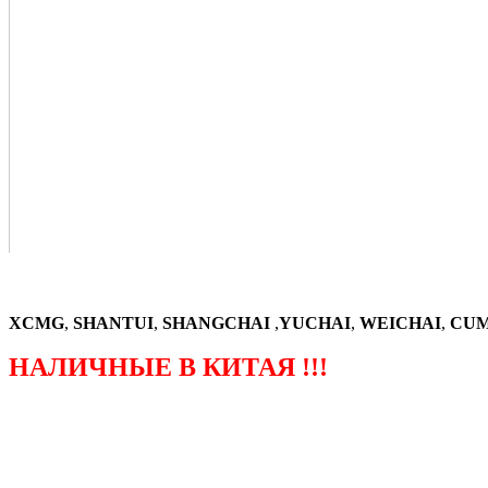
XCMG
,
SHANTUI
,
SHANGCHAI
,
YUCHAI
,
WEICHAI
,
CUM
НАЛИЧНЫЕ В КИТАЯ !!!
（ФОРМА ЗАКАЗА ЗАПЧАСТЕЙ)