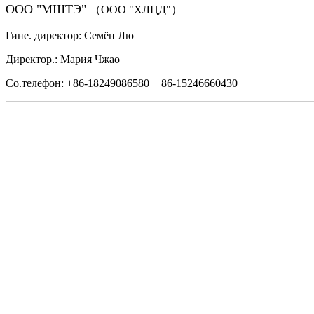
ООО "МШТЭ"
（ООО "ХЛЦД"）
Гине. директор: Семён Лю
Директор.: Мария Чжао
Со.телефон: +86-18249086580 +86-15246660430