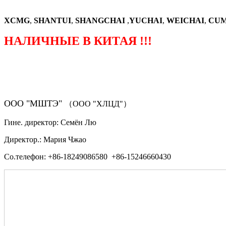
XCMG
,
SHANTUI
,
SHANGCHAI
,
YUCHAI
,
WEICHAI
,
CUM
НАЛИЧНЫЕ В КИТАЯ !!!
（ФОРМА ЗАКАЗА ЗАПЧАСТЕЙ)
ООО "МШТЭ"
（ООО "ХЛЦД"）
Гине. директор: Семён Лю
Директор.: Мария Чжао
Со.телефон: +86-18249086580 +86-15246660430