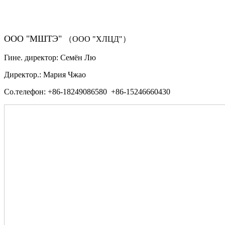
ООО "МШТЭ"
（ООО "ХЛЦД"）
Гине. директор: Семён Лю
Директор.: Мария Чжао
Со.телефон: +86-18249086580 +86-15246660430