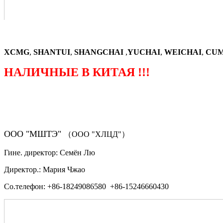
XCMG
,
SHANTUI
,
SHANGCHAI
,
YUCHAI
,
WEICHAI
,
CUM
НАЛИЧНЫЕ В КИТАЯ !!!
（ФОРМА ЗАКАЗА ЗАПЧАСТЕЙ)
ООО "МШТЭ"
（ООО "ХЛЦД"）
Гине. директор: Семён Лю
Директор.: Мария Чжао
Со.телефон: +86-18249086580 +86-15246660430