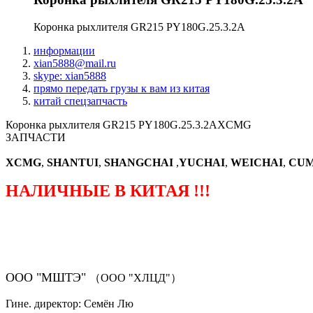
Коронка рыхлителя GR215 PY180G.25.3.2A
информации
xian5888@mail.ru
skype: xian5888
прямо передать грузы к вам из китая
китай спецзапчасть
Коронка рыхлителя GR215 PY180G.25.3.2AXCMG
ЗАПЧАСТИ
XCMG
,
SHANTUI
,
SHANGCHAI
,
YUCHAI
,
WEICHAI
,
CUM
НАЛИЧНЫЕ В КИТАЯ !!!
（ФОРМА ЗАКАЗА ЗАПЧАСТЕЙ)
ООО "МШТЭ"
（ООО "ХЛЦД"）
Гине. директор: Семён Лю