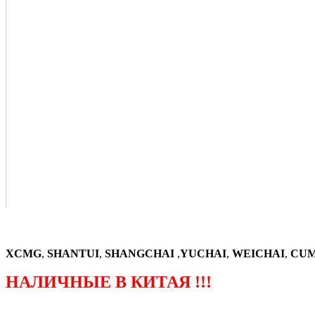
XCMG
,
SHANTUI
,
SHANGCHAI
,
YUCHAI
,
WEICHAI
,
CUM
НАЛИЧНЫЕ В КИТАЯ !!!
（ФОРМА ЗАКАЗА ЗАПЧАСТЕЙ)