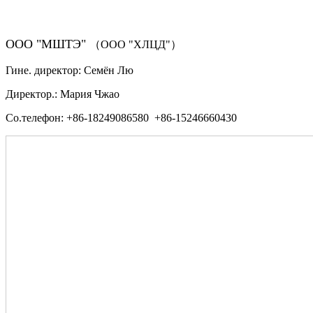
ООО "МШТЭ"
（ООО "ХЛЦД"）
Гине. директор: Семён Лю
Директор.: Мария Чжао
Со.телефон: +86-18249086580 +86-15246660430