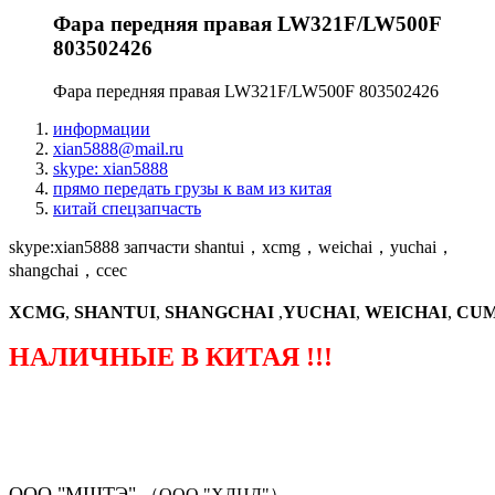
Фара передняя правая LW321F/LW500F
803502426
Фара передняя правая LW321F/LW500F 803502426
информации
xian5888@mail.ru
skype: xian5888
прямо передать грузы к вам из китая
китай спецзапчасть
skype:xian5888 запчасти shantui，xcmg，weichai，yuchai，
shangchai，ccec
XCMG
,
SHANTUI
,
SHANGCHAI
,
YUCHAI
,
WEICHAI
,
CUM
НАЛИЧНЫЕ В КИТАЯ !!!
（ФОРМА ЗАКАЗА ЗАПЧАСТЕЙ)
ООО "МШТЭ"
（ООО "ХЛЦД"）