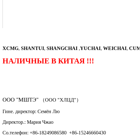
XCMG
,
SHANTUI
,
SHANGCHAI
,
YUCHAI
,
WEICHAI
,
CUM
НАЛИЧНЫЕ В КИТАЯ !!!
（ФОРМА ЗАКАЗА ЗАПЧАСТЕЙ)
ООО "МШТЭ"
（ООО "ХЛЦД"）
Гине. директор: Семён Лю
Директор.: Мария Чжао
Со.телефон: +86-18249086580 +86-15246660430