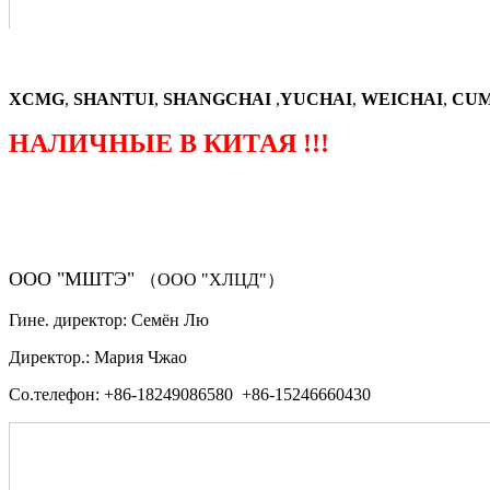
XCMG
,
SHANTUI
,
SHANGCHAI
,
YUCHAI
,
WEICHAI
,
CUM
НАЛИЧНЫЕ В КИТАЯ !!!
（ФОРМА ЗАКАЗА ЗАПЧАСТЕЙ)
ООО "МШТЭ"
（ООО "ХЛЦД"）
Гине. директор: Семён Лю
Директор.: Мария Чжао
Со.телефон: +86-18249086580 +86-15246660430