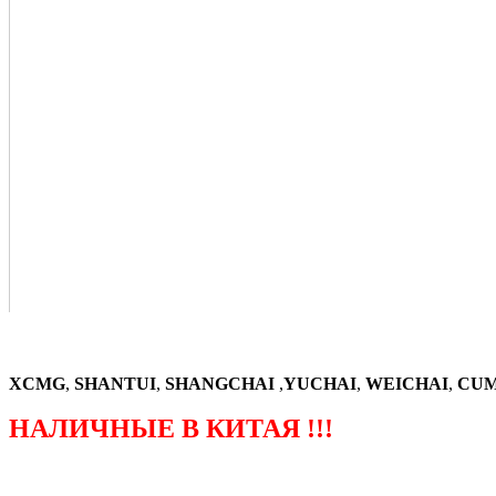
XCMG
,
SHANTUI
,
SHANGCHAI
,
YUCHAI
,
WEICHAI
,
CUM
НАЛИЧНЫЕ В КИТАЯ !!!
（ФОРМА ЗАКАЗА ЗАПЧАСТЕЙ)