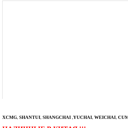
XCMG
,
SHANTUI
,
SHANGCHAI
,
YUCHAI
,
WEICHAI
,
CUM