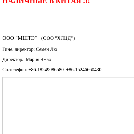
НАЛИЧНЫЕ В КИТАЯ !!!
（ФОРМА ЗАКАЗА ЗАПЧАСТЕЙ)
ООО "МШТЭ"
（ООО "ХЛЦД"）
Гине. директор: Семён Лю
Директор.: Мария Чжао
Со.телефон: +86-18249086580 +86-15246660430