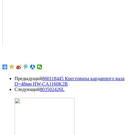
Предыдущий
860118445 Крестовина карданного вала
D=48мм HW-CA1160K2B
Следующий
803502426L