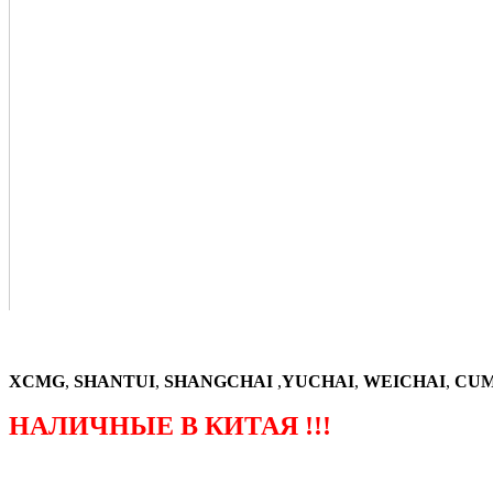
XCMG
,
SHANTUI
,
SHANGCHAI
,
YUCHAI
,
WEICHAI
,
CUM
НАЛИЧНЫЕ В КИТАЯ !!!
（ФОРМА ЗАКАЗА ЗАПЧАСТЕЙ)