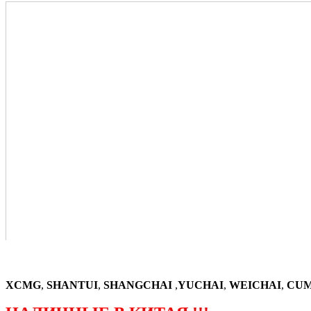
XCMG
,
SHANTUI
,
SHANGCHAI
,
YUCHAI
,
WEICHAI
,
CUM