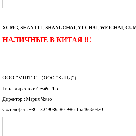
XCMG
,
SHANTUI
,
SHANGCHAI
,
YUCHAI
,
WEICHAI
,
CUM
НАЛИЧНЫЕ В КИТАЯ !!!
（ФОРМА ЗАКАЗА ЗАПЧАСТЕЙ)
ООО "МШТЭ"
（ООО "ХЛЦД"）
Гине. директор: Семён Лю
Директор.: Мария Чжао
Со.телефон: +86-18249086580 +86-15246660430