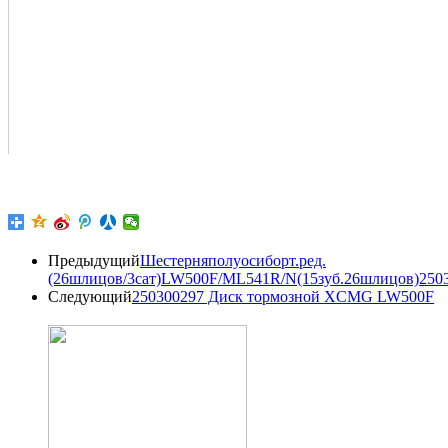
Предыдущий
Шестерняполуосиборт.ред.
(26шлицов/3сат)LW500F/ML541R/N(15зуб.26шлицов)250
Следующий
250300297 Диск тормозной XCMG LW500F