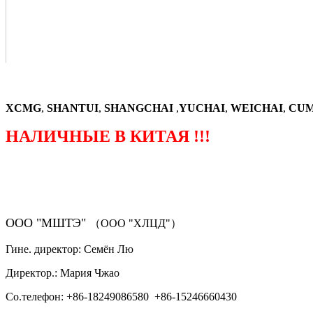
XCMG
,
SHANTUI
,
SHANGCHAI
,
YUCHAI
,
WEICHAI
,
CUM
НАЛИЧНЫЕ В КИТАЯ !!!
（ФОРМА ЗАКАЗА ЗАПЧАСТЕЙ)
ООО "МШТЭ"
（ООО "ХЛЦД"）
Гине. директор: Семён Лю
Директор.: Мария Чжао
Со.телефон: +86-18249086580 +86-15246660430