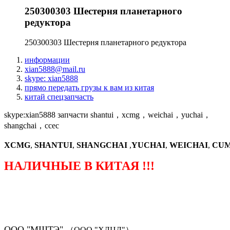
250300303 Шестерня планетарного
редуктора
250300303 Шестерня планетарного редуктора
информации
xian5888@mail.ru
skype: xian5888
прямо передать грузы к вам из китая
китай спецзапчасть
skype:xian5888 запчасти shantui，xcmg，weichai，yuchai，
shangchai，ccec
XCMG
,
SHANTUI
,
SHANGCHAI
,
YUCHAI
,
WEICHAI
,
CUM
НАЛИЧНЫЕ В КИТАЯ !!!
（ФОРМА ЗАКАЗА ЗАПЧАСТЕЙ)
ООО "МШТЭ"
（ООО "ХЛЦД"）