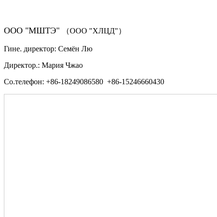
ООО "МШТЭ"
（ООО "ХЛЦД"）
Гине. директор: Семён Лю
Директор.: Мария Чжао
Со.телефон: +86-18249086580 +86-15246660430