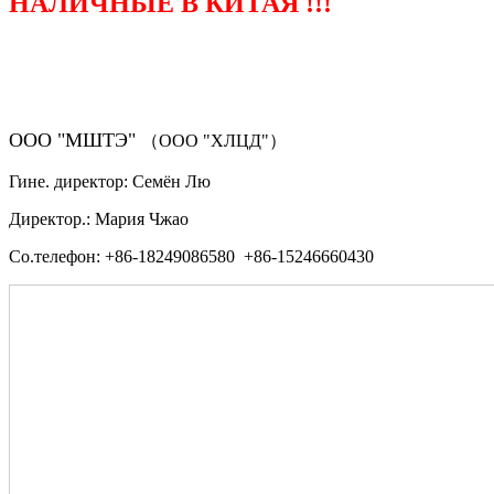
НАЛИЧНЫЕ В КИТАЯ !!!
（ФОРМА ЗАКАЗА ЗАПЧАСТЕЙ)
ООО "МШТЭ"
（ООО "ХЛЦД"）
Гине. директор: Семён Лю
Директор.: Мария Чжао
Со.телефон: +86-18249086580 +86-15246660430