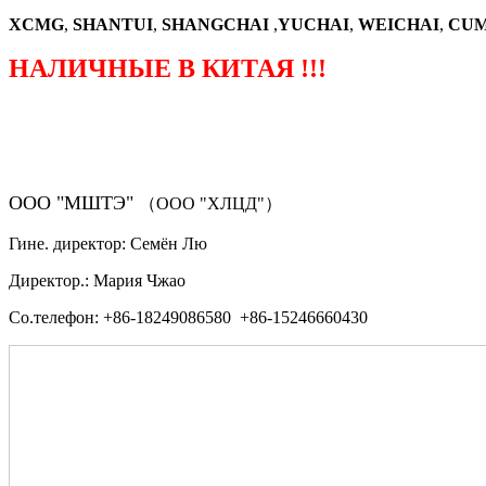
XCMG
,
SHANTUI
,
SHANGCHAI
,
YUCHAI
,
WEICHAI
,
CUM
НАЛИЧНЫЕ В КИТАЯ !!!
（ФОРМА ЗАКАЗА ЗАПЧАСТЕЙ)
ООО "МШТЭ"
（ООО "ХЛЦД"）
Гине. директор: Семён Лю
Директор.: Мария Чжао
Со.телефон: +86-18249086580 +86-15246660430