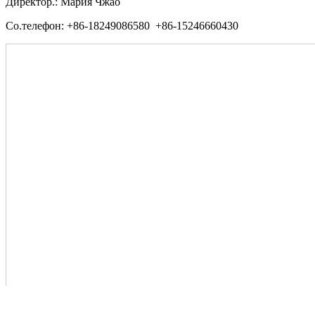
Директор.: Мария Чжао
Со.телефон: +86-18249086580 +86-15246660430