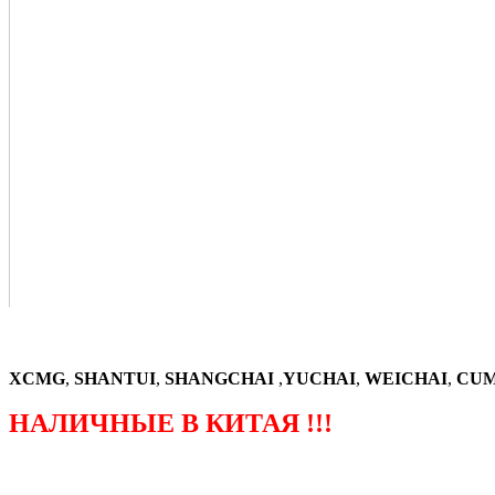
XCMG
,
SHANTUI
,
SHANGCHAI
,
YUCHAI
,
WEICHAI
,
CUM
НАЛИЧНЫЕ В КИТАЯ !!!
（ФОРМА ЗАКАЗА ЗАПЧАСТЕЙ)