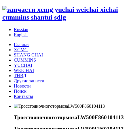
Russian
English
Главная
XCMG
SHANG CHAI
CUMMINS
YUCHAI
WEICHAI
ТНВД
Другие запасти
Новости
Поиск
Контакты
ТросстояночноготормозаLW500F860104113
ТросстояночноготормозаLW500F860104113