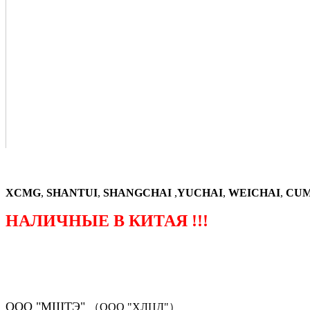
XCMG
,
SHANTUI
,
SHANGCHAI
,
YUCHAI
,
WEICHAI
,
CUM
НАЛИЧНЫЕ В КИТАЯ !!!
（ФОРМА ЗАКАЗА ЗАПЧАСТЕЙ)
ООО "МШТЭ"
（ООО "ХЛЦД"）