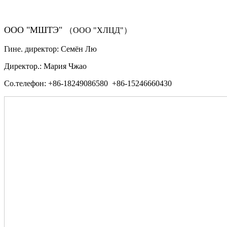
ООО "МШТЭ"
（ООО "ХЛЦД"）
Гине. директор: Семён Лю
Директор.: Мария Чжао
Со.телефон: +86-18249086580 +86-15246660430