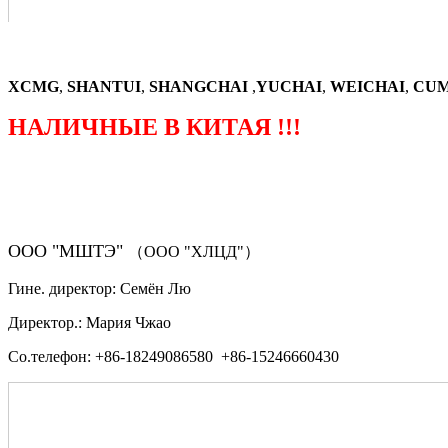
XCMG
,
SHANTUI
,
SHANGCHAI
,
YUCHAI
,
WEICHAI
,
CUM
НАЛИЧНЫЕ В КИТАЯ !!!
（ФОРМА ЗАКАЗА ЗАПЧАСТЕЙ)
ООО "МШТЭ"
（ООО "ХЛЦД"）
Гине. директор: Семён Лю
Директор.: Мария Чжао
Со.телефон: +86-18249086580 +86-15246660430