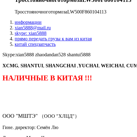
ТросстояночноготормозаLW500F860104113
информации
xian5888@mail.ru
skype: xian5888
прямо передать грузы к вам из китая
китай спецзапчасть
Skype:xian5888 zhaodandan528 shantui5888
XCMG
,
SHANTUI
,
SHANGCHAI
,
YUCHAI
,
WEICHAI
,
CUM
НАЛИЧНЫЕ В КИТАЯ !!!
（ФОРМА ЗАКАЗА ЗАПЧАСТЕЙ)
ООО "МШТЭ"
（ООО "ХЛЦД"）
Гине. директор: Семён Лю