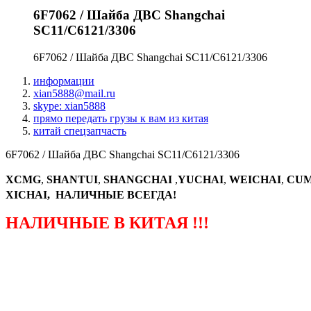
6F7062 / Шайба ДВС Shangchai
SC11/C6121/3306
6F7062 / Шайба ДВС Shangchai SC11/C6121/3306
информации
xian5888@mail.ru
skype: xian5888
прямо передать грузы к вам из китая
китай спецзапчасть
6F7062 / Шайба ДВС Shangchai SC11/C6121/3306
XCMG
,
SHANTUI
,
SHANGCHAI
,
YUCHAI
,
WEICHAI
,
CUM
XICHAI, НАЛИЧНЫЕ ВСЕГДА!
НАЛИЧНЫЕ В КИТАЯ !!!