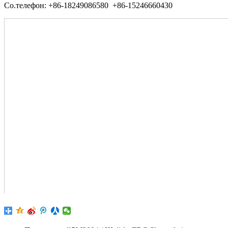
Со.телефон: +86-18249086580 +86-15246660430