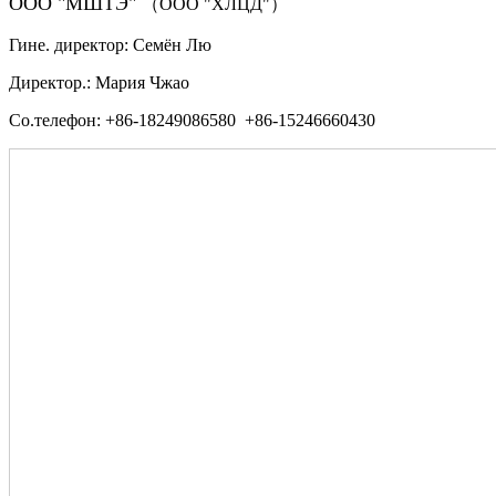
ООО "МШТЭ"
（ООО "ХЛЦД"）
Гине. директор: Семён Лю
Директор.: Мария Чжао
Со.телефон: +86-18249086580 +86-15246660430