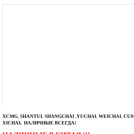
XCMG
,
SHANTUI
,
SHANGCHAI
,
YUCHAI
,
WEICHAI
,
CUM
XICHAI, НАЛИЧНЫЕ ВСЕГДА!