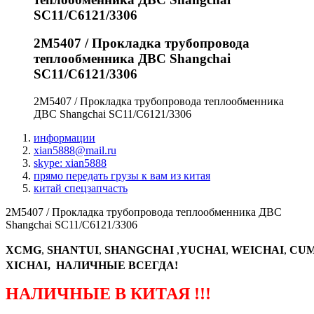
SC11/C6121/3306
2M5407 / Прокладка трубопровода
теплообменника ДВС Shangchai
SC11/C6121/3306
2M5407 / Прокладка трубопровода теплообменника
ДВС Shangchai SC11/C6121/3306
информации
xian5888@mail.ru
skype: xian5888
прямо передать грузы к вам из китая
китай спецзапчасть
2M5407 / Прокладка трубопровода теплообменника ДВС
Shangchai SC11/C6121/3306
XCMG
,
SHANTUI
,
SHANGCHAI
,
YUCHAI
,
WEICHAI
,
CUM
XICHAI, НАЛИЧНЫЕ ВСЕГДА!
НАЛИЧНЫЕ В КИТАЯ !!!