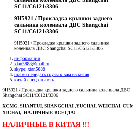
SC11/C6121/3306
9H5921 / Прокладка крышки заднего
сальника коленвала ДВС Shangchai
SC11/C6121/3306
9H5921 / Прокладка крышки заднего сальника
коленвала ДВС Shangchai SC11/C6121/3306
информации
xian5888@mail.ru
skype: xian5888
прямо передать грузы к вам из китая
китай спецзапчасть
9H5921 / Прокладка крышки заднего сальника коленвала ДВС
Shangchai SC11/C6121/3306
XCMG
,
SHANTUI
,
SHANGCHAI
,
YUCHAI
,
WEICHAI
,
CUM
XICHAI, НАЛИЧНЫЕ ВСЕГДА!
НАЛИЧНЫЕ В КИТАЯ !!!