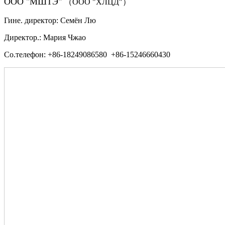
ООО "МШТЭ"
（ООО "ХЛЦД"）
Гине. директор: Семён Лю
Директор.: Мария Чжао
Со.телефон: +86-18249086580 +86-15246660430