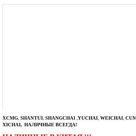
XCMG
,
SHANTUI
,
SHANGCHAI
,
YUCHAI
,
WEICHAI
,
CUM
XICHAI, НАЛИЧНЫЕ ВСЕГДА!