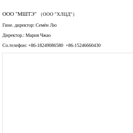
ООО "МШТЭ"
（ООО "ХЛЦД"）
Гине. директор: Семён Лю
Директор.: Мария Чжао
Со.телефон: +86-18249086580 +86-15246660430