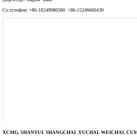
Со.телефон: +86-18249086580 +86-15246660430
XCMG
,
SHANTUI
,
SHANGCHAI
,
YUCHAI
,
WEICHAI
,
CUM