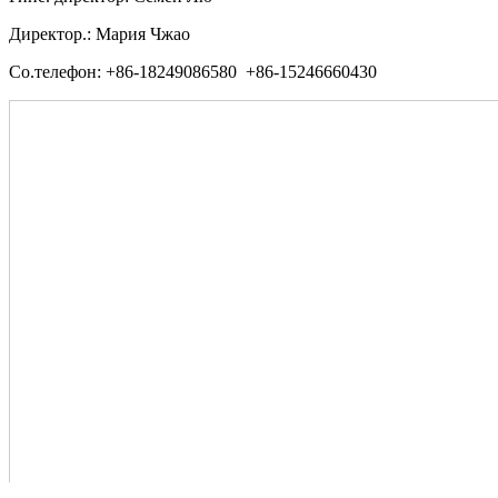
Директор.: Мария Чжао
Со.телефон: +86-18249086580 +86-15246660430