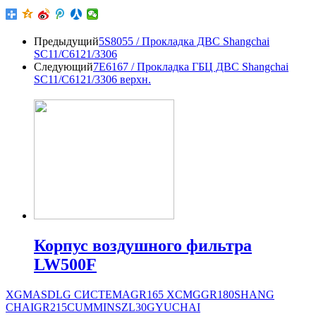
Предыдущий
5S8055 / Прокладка ДВС Shangchai
SC11/C6121/3306
Следующий
7E6167 / Прокладка ГБЦ ДВС Shangchai
SC11/C6121/3306 верхн.
Корпус воздушного фильтра
LW500F
XGMA
SDLG СИСТЕМА
GR165
XCMG
GR180
SHANG
CHAI
GR215
CUMMINS
ZL30G
YUCHAI