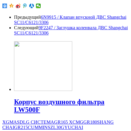
Предыдущий
6N9915 / Клапан впускной ДВС Shangchai
SC11/C6121/3306
Следующий
9F2247 / Заглушка коленвала ДВС Shangchai
SC11/C6121/3306
Корпус воздушного фильтра
LW500F
XGMA
SDLG СИСТЕМА
GR165
XCMG
GR180
SHANG
CHAI
GR215
CUMMINS
ZL30G
YUCHAI