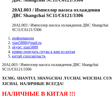
20AL003 / Импеллер насоса охлаждения
ДВС Shangchai SC11/C6121/3306
20AL003 / Импеллер насоса охлаждения ДВС Shangchai
SC11/C6121/3306
информации
xian5888@mail.ru
skype: xian5888
прямо передать грузы к вам из китая
китай спецзапчасть
20AL003 / Импеллер насоса охлаждения ДВС Shangchai
SC11/C6121/3306
XCMG
,
SHANTUI
,
SHANGCHAI
,
YUCHAI
,
WEICHAI
,
CUM
XICHAI, НАЛИЧНЫЕ ВСЕГДА!
НАЛИЧНЫЕ В КИТАЯ !!!