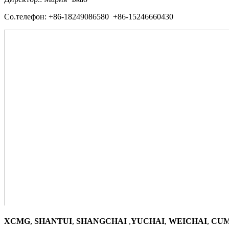
Со.телефон: +86-18249086580 +86-15246660430
XCMG
,
SHANTUI
,
SHANGCHAI
,
YUCHAI
,
WEICHAI
,
CUM