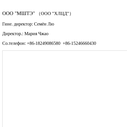
ООО "МШТЭ"
（ООО "ХЛЦД"）
Гине. директор: Семён Лю
Директор.: Мария Чжао
Со.телефон: +86-18249086580 +86-15246660430