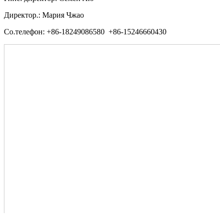
Директор.: Мария Чжао
Со.телефон: +86-18249086580 +86-15246660430