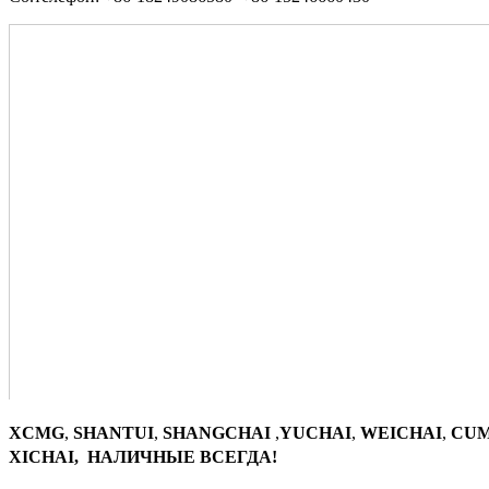
XCMG
,
SHANTUI
,
SHANGCHAI
,
YUCHAI
,
WEICHAI
,
CUM
XICHAI, НАЛИЧНЫЕ ВСЕГДА!