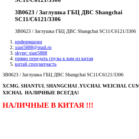
3B0623 / Заглушка ГБЦ ДВС Shangchai
SC11/C6121/3306
3B0623 / Заглушка ГБЦ ДВС Shangchai SC11/C6121/3306
информации
xian5888@mail.ru
skype: xian5888
прямо передать грузы к вам из китая
китай спецзапчасть
3B0623 / Заглушка ГБЦ ДВС Shangchai SC11/C6121/3306
XCMG
,
SHANTUI
,
SHANGCHAI
,
YUCHAI
,
WEICHAI
,
CUM
XICHAI, НАЛИЧНЫЕ ВСЕГДА!
НАЛИЧНЫЕ В КИТАЯ !!!