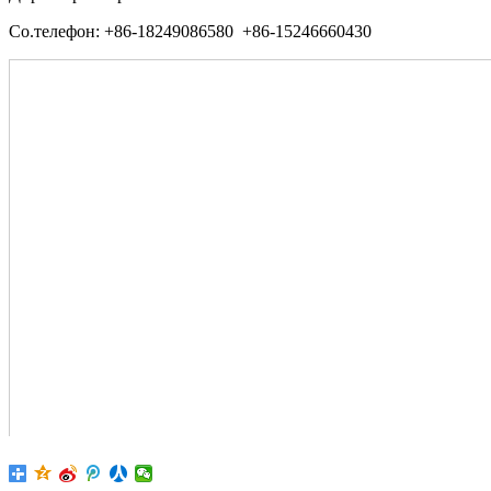
Со.телефон: +86-18249086580 +86-15246660430