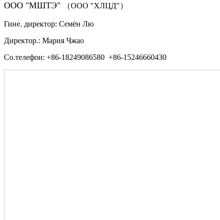
ООО "МШТЭ"
（ООО "ХЛЦД"）
Гине. директор: Семён Лю
Директор.: Мария Чжао
Со.телефон: +86-18249086580 +86-15246660430