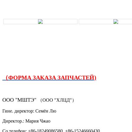
（ФОРМА ЗАКАЗА ЗАПЧАСТЕЙ)
ООО "МШТЭ"
（ООО "ХЛЦД"）
Гине. директор: Семён Лю
Директор.: Мария Чжао
Со.телефон: +86-18249086580 +86-15246660430