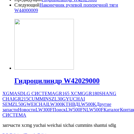
Следующий
Наконечник рулевой поперечной тяги
W44000009
Гидроцилиндр W42029000
XGMA
SDLG СИСТЕМА
GR165
XCMG
GR180
SHANG
CHAI
GR215
CUMMINS
ZL30G
YUCHAI
SEM
ZL50G
WEICHAI
LW300K
ТНВД
LW500K
Другие
запасти
Новости
LW300F
Поиск
LW500FN
LW500F
Каталог
Конта
СИСТЕМА
запчасти xcmg yuchai weichai xichai cummins shantui sdlg