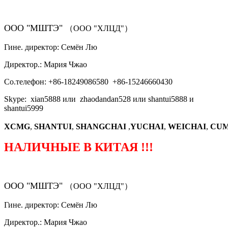
ООО "МШТЭ"
（ООО "ХЛЦД"）
Гине. директор: Семён Лю
Директор.: Мария Чжао
Со.телефон: +86-18249086580 +86-15246660430
Skype: xian5888 или zhaodandan528 или shantui5888 и
shantui5999
XCMG
,
SHANTUI
,
SHANGCHAI
,
YUCHAI
,
WEICHAI
,
CUM
НАЛИЧНЫЕ В КИТАЯ !!!
ООО "МШТЭ"
（ООО "ХЛЦД"）
Гине. директор: Семён Лю
Директор.: Мария Чжао