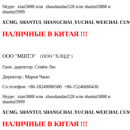
Skype: xian5888 или zhaodandan528 или shantui5888 и
shantui5999
XCMG
,
SHANTUI
,
SHANGCHAI
,
YUCHAI
,
WEICHAI
,
CUM
НАЛИЧНЫЕ В КИТАЯ !!!
ООО "МШТЭ"
（ООО "ХЛЦД"）
Гине. директор: Семён Лю
Директор.: Мария Чжао
Со.телефон: +86-18249086580 +86-15246660430
Skype: xian5888 или zhaodandan528 или shantui5888 и
shantui5999
XCMG
,
SHANTUI
,
SHANGCHAI
,
YUCHAI
,
WEICHAI
,
CUM
НАЛИЧНЫЕ В КИТАЯ !!!