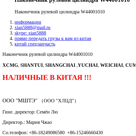
Наконечник рулевой цилиндра W44001010
информации
xian5888@mail.ru
skype: xian5888
прямо передать грузы к вам из китая
китай спецзапчасть
Наконечник рулевой цилиндра W44001010
XCMG
,
SHANTUI
,
SHANGCHAI
,
YUCHAI
,
WEICHAI
,
CUM
НАЛИЧНЫЕ В КИТАЯ !!!
ООО "МШТЭ"
（ООО "ХЛЦД"）
Гине. директор: Семён Лю
Директор.: Мария Чжао
Со.телефон: +86-18249086580 +86-15246660430