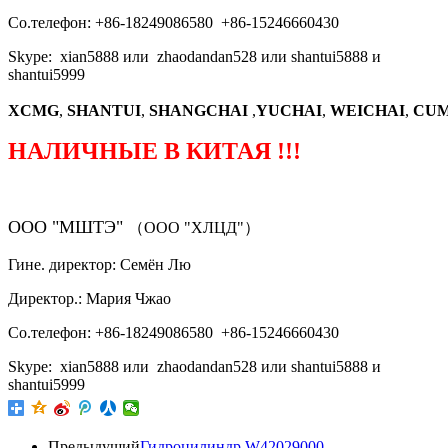
Со.телефон: +86-18249086580 +86-15246660430
Skype: xian5888 или zhaodandan528 или shantui5888 и
shantui5999
XCMG
,
SHANTUI
,
SHANGCHAI
,
YUCHAI
,
WEICHAI
,
CUM
НАЛИЧНЫЕ В КИТАЯ !!!
ООО "МШТЭ"
（ООО "ХЛЦД"）
Гине. директор: Семён Лю
Директор.: Мария Чжао
Со.телефон: +86-18249086580 +86-15246660430
Skype: xian5888 или zhaodandan528 или shantui5888 и
shantui5999
Предыдущий
Гидроцилиндр W42029000