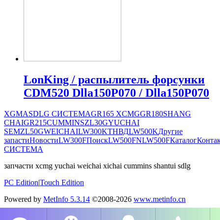
LonKing / распылитель форсунки
CDM520 Dlla150P070 / Dlla150P070
XGMA
SDLG СИСТЕМА
GR165
XCMG
GR180
SHANG
CHAI
GR215
CUMMINS
ZL30G
YUCHAI
SEM
ZL50G
WEICHAI
LW300K
ТНВД
LW500K
Другие
запасти
Новости
LW300F
Поиск
LW500FN
LW500F
Каталог
Конта
СИСТЕМА
запчасти xcmg yuchai weichai xichai cummins shantui sdlg
PC Edition
|
Touch Edition
Powered by
MetInfo 5.3.14
©2008-2026
www.metinfo.cn