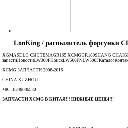
LonKing / распылитель форсунки CD
XGMA
SDLG СИСТЕМА
GR165
XCMG
GR180
SHANG CHAI
G
запасти
Новости
LW300F
Поиск
LW500FN
LW500F
Каталог
Конта
XCMG ЗАПЧАСТИ 2008-2016
СHINA XUZHOU
+86-18249086580
ЗАПЧАСТИ XCMG В КИТАЯ!!! НИЖНЫЕ ЦЕНЫ!!!