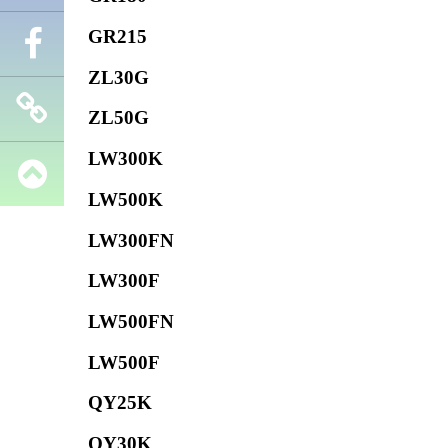
GR215
Телефон
ZL30G
Facebook
ZL50G
LW300K
Запчасти
LW500K
SHANTUI
LW300FN
LW300F
LW500FN
LW500F
QY25K
QY30K