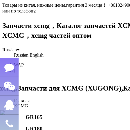
Товары из китая, нижные цены,гарантия 3 месяца！ +861824
или по телефону.
Запчасти xcmg，Каталог запчастей 
XCMG，xcmg частей оптом
Russian
Russian
English
WAP
|
Семён
Главная
WeChat
лю
XCMG
GR165
QQ
GR180