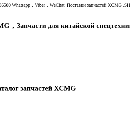
9086580 Whatsapp，Viber，WeChat. Поставки запчастей XCMG ,S
XCMG，
Запчасти для китайской спецте