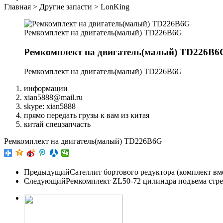
Главная
>
Другие запасти
>
LonKing
Ремкомплект на двигатель(малый) TD226B6G
Ремкомплект на двигатель(малый) TD226B6
Ремкомплект на двигатель(малый) TD226B6G
информации
xian5888@mail.ru
skype: xian5888
прямо передать грузы к вам из китая
китай спецзапчасть
Ремкомплект на двигатель(малый) TD226B6G
Предыдущий
Сателлит бортового редуктора (комплект вм
Следующий
Ремкомплект ZL50-72 цилиндра подъема стре