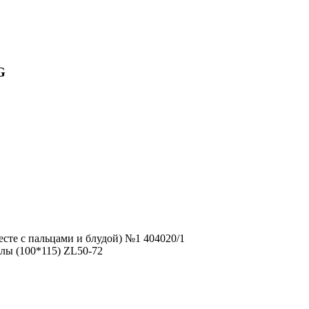
G
есте с пальцами и блудой) №1 404020/1
лы (100*115) ZL50-72