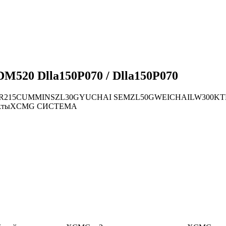
M520 Dlla150P070 / Dlla150P070
R215
CUMMINS
ZL30G
YUCHAI
SEM
ZL50G
WEICHAI
LW300K
Т
кты
XCMG СИСТЕМА