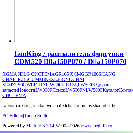
LonKing / распылитель форсунки
CDM520 Dlla150P070 / Dlla150P070
XGMA
SDLG СИСТЕМА
GR165
XCMG
GR180
SHANG
CHAI
GR215
CUMMINS
ZL30G
YUCHAI
SEM
ZL50G
WEICHAI
LW300K
ТНВД
LW500K
Другие
запасти
Новости
LW300F
Поиск
LW500FN
LW500F
Каталог
Конта
СИСТЕМА
запчасти xcmg yuchai weichai xichai cummins shantui sdlg
PC Edition
|
Touch Edition
Powered by
MetInfo 5.3.14
©2008-2026
www.metinfo.cn