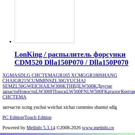
LonKing / распылитель форсунки
CDM520 Dlla150P070 / Dlla150P070
XGMA
SDLG СИСТЕМА
GR165
XCMG
GR180
SHANG
CHAI
GR215
CUMMINS
ZL30G
YUCHAI
SEM
ZL50G
WEICHAI
LW300K
ТНВД
LW500K
Другие
запасти
Новости
LW300F
Поиск
LW500FN
LW500F
Каталог
Конта
СИСТЕМА
запчасти xcmg yuchai weichai xichai cummins shantui sdlg
PC Edition
|
Touch Edition
Powered by
MetInfo 5.3.14
©2008-2026
www.metinfo.cn