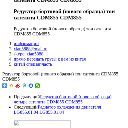
Редуктор бортовой (нового образца) тои
сателита CDM855 CDM855
Редуктор бортовой (нового образца) тои сателита
CDM855 CDM855
информации
xian5888@mail.ru
skype: xian5888
прямо передать грузы к вам из китая
китай спецзапчасть
Редуктор бортовой (нового образца) тои сателита CDM855
CDM855
Предыдущий
Редуктор бортовой (нового образца)
четыре сателита CDM855 CDM855
Следующий
Радиатор охлаждения двигателя
LG855.01.04 LG855.01.04