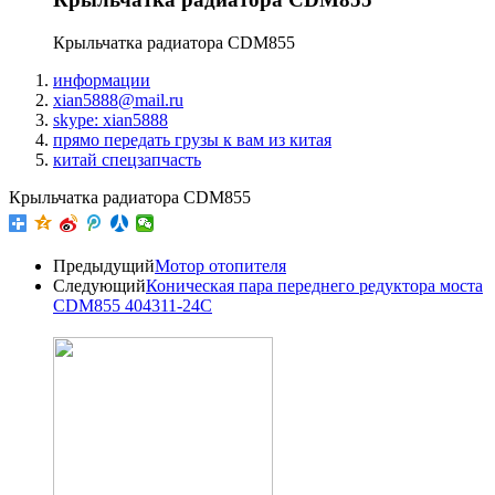
Крыльчатка радиатора CDM855
информации
xian5888@mail.ru
skype: xian5888
прямо передать грузы к вам из китая
китай спецзапчасть
Крыльчатка радиатора CDM855
Предыдущий
Мотор отопителя
Следующий
Коническая пара переднего редуктора моста
CDM855 404311-24С