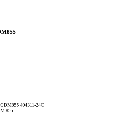
CDM855
а CDM855 404311-24С
DM 855