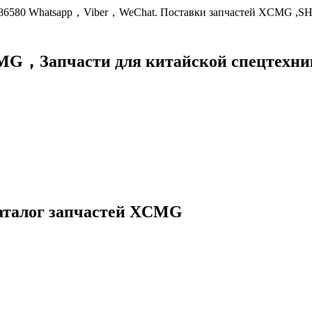
9086580 Whatsapp，Viber，WeChat. Поставки запчастей XCMG ,S
XCMG，
Запчасти для китайской спецте