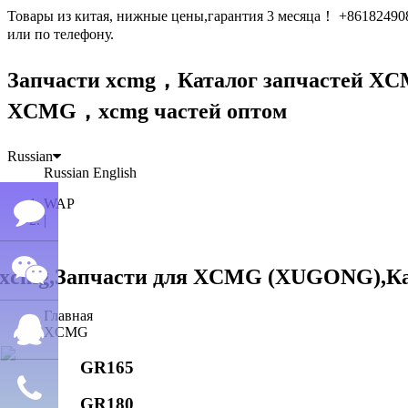
Товары из китая, нижные цены,гарантия 3 месяца！ +861824
или по телефону.
Запчасти xcmg，Каталог запчастей 
XCMG，xcmg частей оптом
Russian
Russian
English
WAP
|
Семён
Главная
WeChat
лю
XCMG
GR165
QQ
GR180