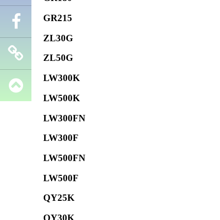
GR215
Телефон
ZL30G
Facebook
ZL50G
LW300K
Запчасти
LW500K
SHANTUI
LW300FN
LW300F
LW500FN
LW500F
QY25K
QY30K