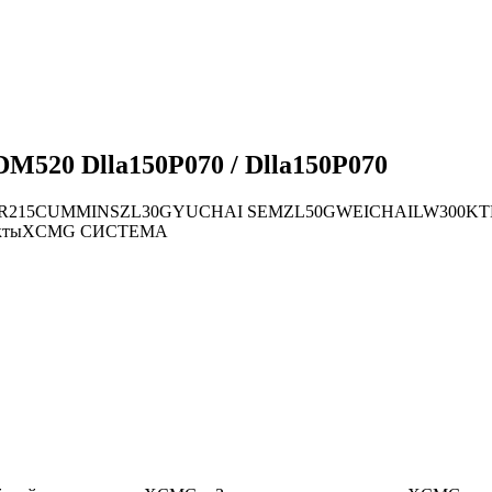
M520 Dlla150P070 / Dlla150P070
R215
CUMMINS
ZL30G
YUCHAI
SEM
ZL50G
WEICHAI
LW300K
Т
кты
XCMG СИСТЕМА