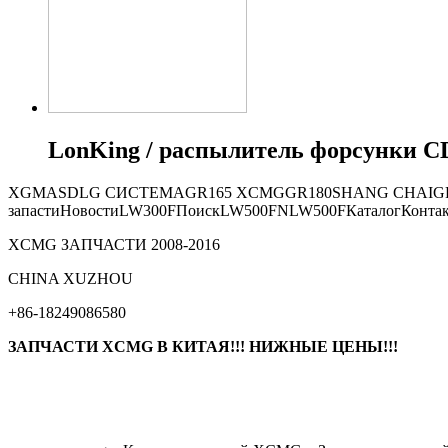
LonKing / распылитель форсунки CD
XGMA
SDLG СИСТЕМА
GR165
XCMG
GR180
SHANG CHAI
G
запасти
Новости
LW300F
Поиск
LW500FN
LW500F
Каталог
Конта
XCMG ЗАПЧАСТИ 2008-2016
СHINA XUZHOU
+86-18249086580
ЗАПЧАСТИ XCMG В КИТАЯ!!! НИЖНЫЕ ЦЕНЫ!!!