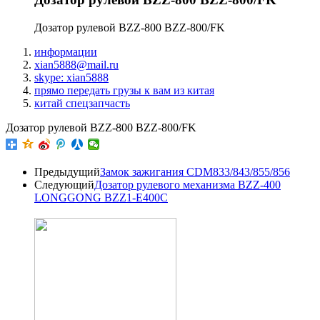
Дозатор рулевой BZZ-800 BZZ-800/FK
информации
xian5888@mail.ru
skype: xian5888
прямо передать грузы к вам из китая
китай спецзапчасть
Дозатор рулевой BZZ-800 BZZ-800/FK
Предыдущий
Замок зажигания CDM833/843/855/856
Следующий
Дозатор рулевого механизма BZZ-400
LONGGONG BZZ1-E400C