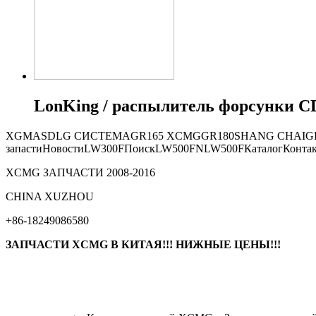
LonKing / распылитель форсунки CD
XGMA
SDLG СИСТЕМА
GR165
XCMG
GR180
SHANG CHAI
G
запасти
Новости
LW300F
Поиск
LW500FN
LW500F
Каталог
Конта
XCMG ЗАПЧАСТИ 2008-2016
СHINA XUZHOU
+86-18249086580
ЗАПЧАСТИ XCMG В КИТАЯ!!! НИЖНЫЕ ЦЕНЫ!!!