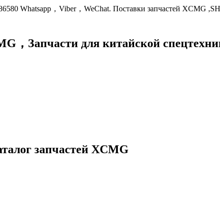
9086580 Whatsapp，Viber，WeChat. Поставки запчастей XCMG ,S
XCMG，
Запчасти для китайской спецте