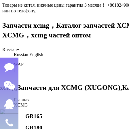
Товары из китая, нижные цены,гарантия 3 месяца！ +861824
или по телефону.
Запчасти xcmg，Каталог запчастей 
XCMG，xcmg частей оптом
Russian
Russian
English
WAP
|
Семён
Главная
WeChat
лю
XCMG
GR165
QQ
GR180