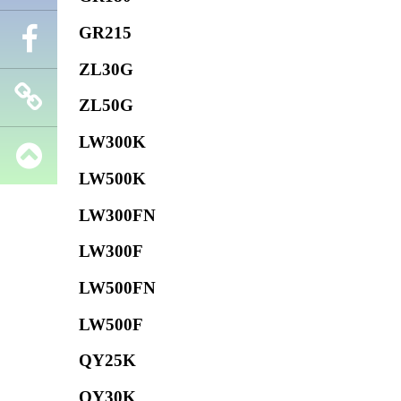
GR215
Телефон
ZL30G
Facebook
ZL50G
LW300K
Запчасти
LW500K
SHANTUI
LW300FN
LW300F
LW500FN
LW500F
QY25K
QY30K