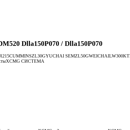
M520 Dlla150P070 / Dlla150P070
R215
CUMMINS
ZL30G
YUCHAI
SEM
ZL50G
WEICHAI
LW300K
Т
кты
XCMG СИСТЕМА