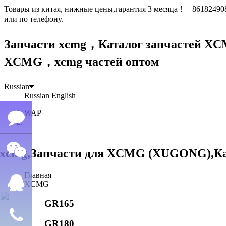
Товары из китая, нижные цены,гарантия 3 месяца！ +861824
или по телефону.
Запчасти xcmg，Каталог запчастей 
XCMG，xcmg частей оптом
Russian
Russian
English
WAP
|
Семён
Главная
WeChat
лю
XCMG
GR165
QQ
GR180