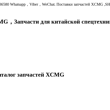
9086580 Whatsapp，Viber，WeChat. Поставки запчастей XCMG ,S
XCMG，
Запчасти для китайской спецте