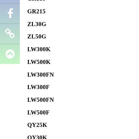
GR215
Телефон
ZL30G
Facebook
ZL50G
LW300K
Запчасти
LW500K
SHANTUI
LW300FN
LW300F
LW500FN
LW500F
QY25K
QY30K