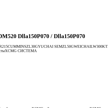
M520 Dlla150P070 / Dlla150P070
R215
CUMMINS
ZL30G
YUCHAI
SEM
ZL50G
WEICHAI
LW300K
Т
кты
XCMG СИСТЕМА