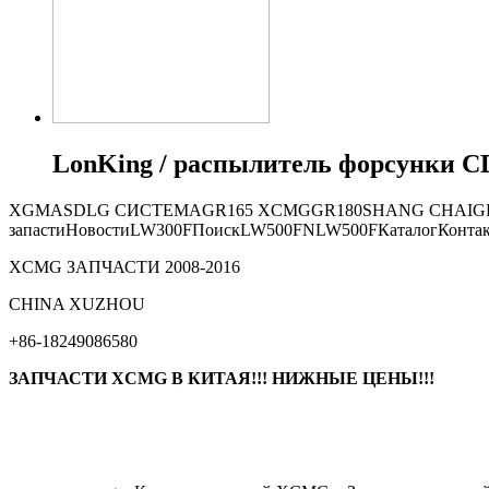
LonKing / распылитель форсунки CD
XGMA
SDLG СИСТЕМА
GR165
XCMG
GR180
SHANG CHAI
G
запасти
Новости
LW300F
Поиск
LW500FN
LW500F
Каталог
Конта
XCMG ЗАПЧАСТИ 2008-2016
СHINA XUZHOU
+86-18249086580
ЗАПЧАСТИ XCMG В КИТАЯ!!! НИЖНЫЕ ЦЕНЫ!!!