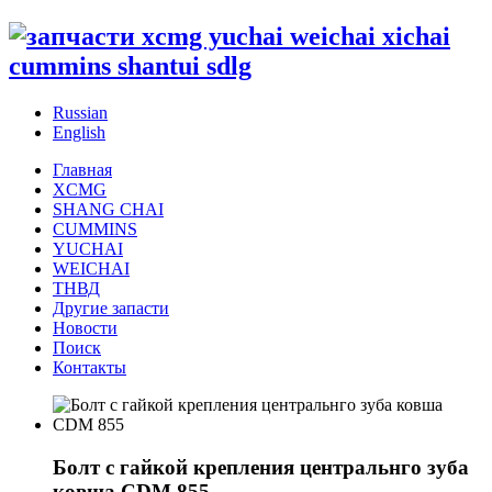
Russian
English
Главная
XCMG
SHANG CHAI
CUMMINS
YUCHAI
WEICHAI
ТНВД
Другие запасти
Новости
Поиск
Контакты
Болт с гайкой крепления центральнго зуба
ковша CDM 855