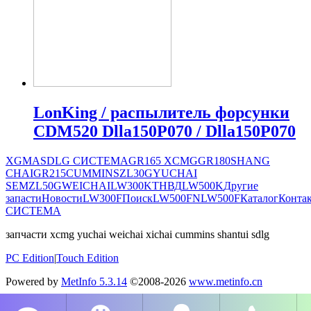
LonKing / распылитель форсунки
CDM520 Dlla150P070 / Dlla150P070
XGMA
SDLG СИСТЕМА
GR165
XCMG
GR180
SHANG
CHAI
GR215
CUMMINS
ZL30G
YUCHAI
SEM
ZL50G
WEICHAI
LW300K
ТНВД
LW500K
Другие
запасти
Новости
LW300F
Поиск
LW500FN
LW500F
Каталог
Конта
СИСТЕМА
запчасти xcmg yuchai weichai xichai cummins shantui sdlg
PC Edition
|
Touch Edition
Powered by
MetInfo 5.3.14
©2008-2026
www.metinfo.cn