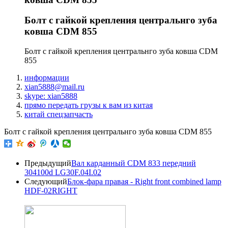
Болт с гайкой крепления центральнго зуба
ковша CDM 855
Болт с гайкой крепления центральнго зуба ковша CDM
855
информации
xian5888@mail.ru
skype: xian5888
прямо передать грузы к вам из китая
китай спецзапчасть
Болт с гайкой крепления центральнго зуба ковша CDM 855
Предыдущий
Вал карданный CDM 833 передний
304100d LG30F.04I.02
Следующий
Блок-фара правая - Right front combined lamp
HDF-02RIGHT