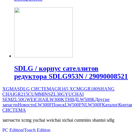
SDLG / корпус сателлитов
редуктора SDLG953N / 29090008521
XGMA
SDLG СИСТЕМА
GR165
XCMG
GR180
SHANG
CHAI
GR215
CUMMINS
ZL30G
YUCHAI
SEM
ZL50G
WEICHAI
LW300K
ТНВД
LW500K
Другие
запасти
Новости
LW300F
Поиск
LW500FN
LW500F
Каталог
Конта
СИСТЕМА
запчасти xcmg yuchai weichai xichai cummins shantui sdlg
PC Edition
|
Touch Edition