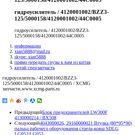
гидроусилитель / 4120001002/BZZ3-
125/5000158/4120001002/44C0005
гидроусилитель / 4120001002/BZZ3-
125/5000158/4120001002/44C0005
информации
xian5888@mail.ru
skype: xian5888
прямо передать грузы к вам из китая
китай спецзапчасть
гидроусилитель / 4120001002/BZZ3-
125/5000158/4120001002/44C0005 / XCMG
запчасти,www.xcmg-parts.ru
Предыдущий
Блок предохранителей LW300F
4130000214 / ВХ508
Следующий
4043000026, 29160000021 Втулка (80*95*90)
пальца рабочего оборудования стрела-ковш SDLG
LG952/LG953