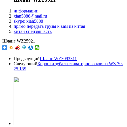
информации
xian5888@mail.ru
skype: xian5888
прямо передать грузы к вам из китая
китай спецзапчасть
Шланг WZ25921
Предыдущий
Шланг WZ3093311
Следующий
Коронка зуба экскаваторного ковша WZ 30-
25 18S