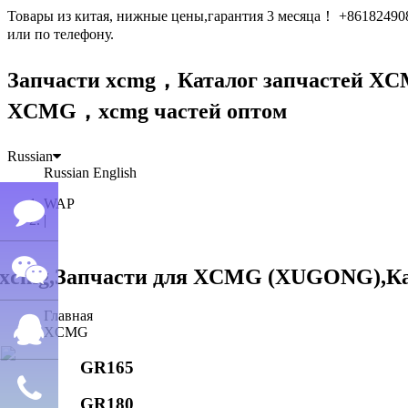
Товары из китая, нижные цены,гарантия 3 месяца！ +861824
или по телефону.
Запчасти xcmg，Каталог запчастей 
XCMG，xcmg частей оптом
Russian
Russian
English
WAP
|
Семён
Главная
WeChat
лю
XCMG
GR165
QQ
GR180