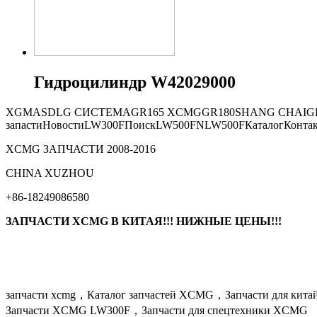
Гидроцилиндр W42029000
XGMA
SDLG СИСТЕМА
GR165
XCMG
GR180
SHANG CHAI
G
запасти
Новости
LW300F
Поиск
LW500FN
LW500F
Каталог
Конта
XCMG ЗАПЧАСТИ 2008-2016
СHINA XUZHOU
+86-18249086580
ЗАПЧАСТИ XCMG В КИТАЯ!!! НИЖНЫЕ ЦЕНЫ!!!
запчасти xcmg，Каталог запчастей XCMG，Запчасти для кит
Запчасти XCMG LW300F，Запчасти для спецтехники XCMG