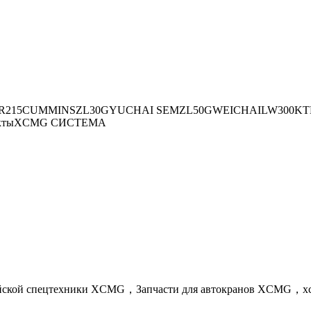
R215
CUMMINS
ZL30G
YUCHAI
SEM
ZL50G
WEICHAI
LW300K
Т
кты
XCMG СИСТЕМА
айской спецтехники XCMG，Запчасти для автокранов XCMG，x