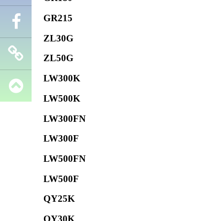
GR215
Телефон
ZL30G
Facebook
ZL50G
LW300K
Запчасти
LW500K
SHANTUI
LW300FN
LW300F
LW500FN
LW500F
QY25K
QY30K