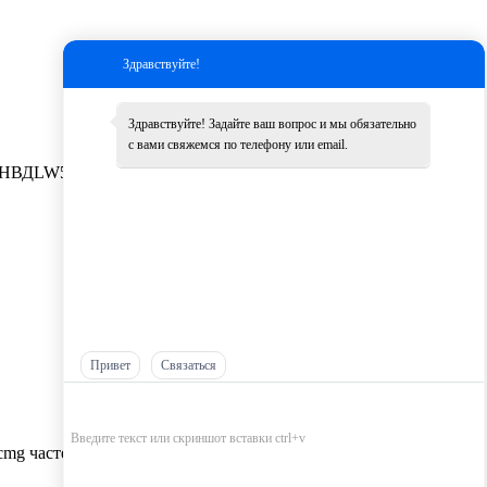
Здравствуйте!
Здравствуйте! Задайте ваш вопрос и мы обязательно
с вами свяжемся по телефону или email.
НВД
LW500K
Другие
Привет
Связаться
cmg частей оптом，
Самые низкие цены на запчасти XCMG，