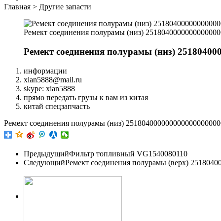
Главная
>
Другие запасти
Ремект соединения полурамы (низ) 251804000000000000
Ремект соединения полурамы (низ) 25180400
информации
xian5888@mail.ru
skype: xian5888
прямо передать грузы к вам из китая
китай спецзапчасть
Ремект соединения полурамы (низ) 25180400000000000000000
Предыдущий
Фильтр топливный VG1540080110
Следующий
Ремект соединения полурамы (верх) 251804