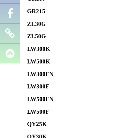
GR215
Телефон
ZL30G
Facebook
ZL50G
LW300K
Запчасти
LW500K
SHANTUI
LW300FN
LW300F
LW500FN
LW500F
QY25K
QY30K