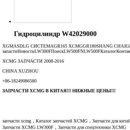
Гидроцилиндр W42029000
XGMA
SDLG СИСТЕМА
GR165
XCMG
GR180
SHANG CHAI
G
запасти
Новости
LW300F
Поиск
LW500FN
LW500F
Каталог
Конта
XCMG ЗАПЧАСТИ 2008-2016
СHINA XUZHOU
+86-18249086580
ЗАПЧАСТИ XCMG В КИТАЯ!!! НИЖНЫЕ ЦЕНЫ!!!
запчасти xcmg，Каталог запчастей XCMG，Запчасти для кит
Запчасти XCMG LW300F，Запчасти для спецтехники XCMG