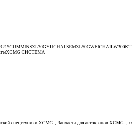
R215
CUMMINS
ZL30G
YUCHAI
SEM
ZL50G
WEICHAI
LW300K
Т
кты
XCMG СИСТЕМА
айской спецтехники XCMG，Запчасти для автокранов XCMG，x