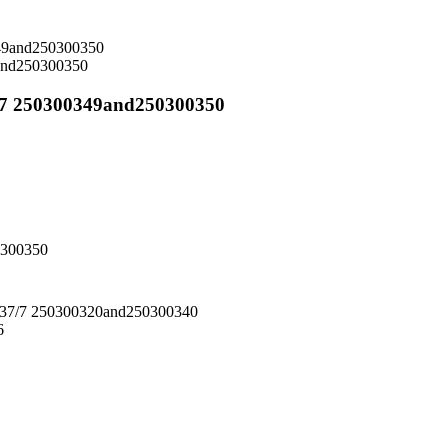
and250300350
/7 250300349and250300350
0300350
 37/7 250300320and250300340
6