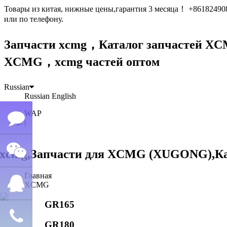
Товары из китая, нижные цены,гарантия 3 месяца！ +861824
или по телефону.
Запчасти xcmg，Каталог запчастей 
XCMG，xcmg частей оптом
Russian
Russian
English
WAP
|
Семён
Главная
WeChat
лю
XCMG
GR165
QQ
GR180