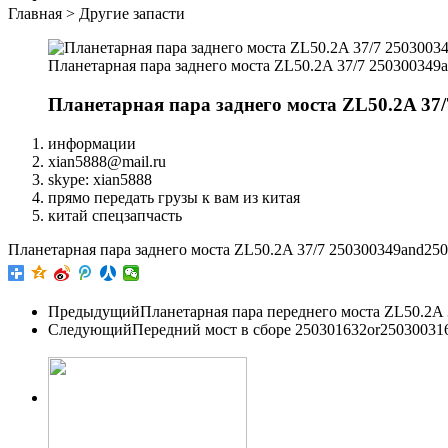
Главная
>
Другие запасти
Планетарная пара заднего моста ZL50.2A 37/7 250300349
Планетарная пара заднего моста ZL50.2A 37
информации
xian5888@mail.ru
skype: xian5888
прямо передать грузы к вам из китая
китай спецзапчасть
Планетарная пара заднего моста ZL50.2A 37/7 250300349and25
Предыдущий
Планетарная пара переднего моста ZL50.2A
Следующий
Передний мост в сборе 250301632or25030031