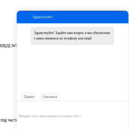
Здравствуйте!
Здравствуйте! Задайте ваш вопрос и мы обязательно
с вами свяжемся по телефону или email.
НВД
LW500K
Другие
Привет
Связаться
cmg частей оптом，
Самые низкие цены на запчасти XCMG，