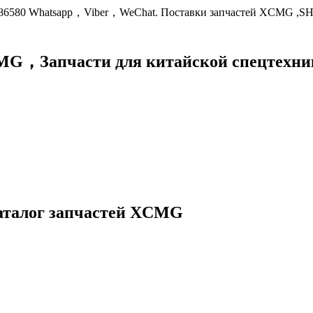
9086580 Whatsapp，Viber，WeChat. Поставки запчастей XCMG ,S
XCMG，
Запчасти для китайской спецте