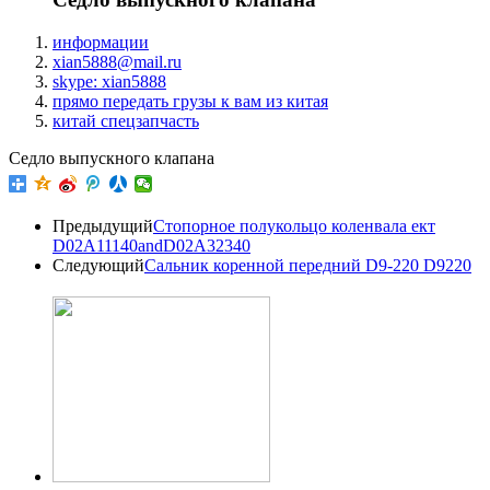
информации
xian5888@mail.ru
skype: xian5888
прямо передать грузы к вам из китая
китай спецзапчасть
Седло выпускного клапана
Предыдущий
Стопорное полукольцо коленвала ект
D02A11140andD02A32340
Следующий
Сальник коренной передний D9-220 D9220