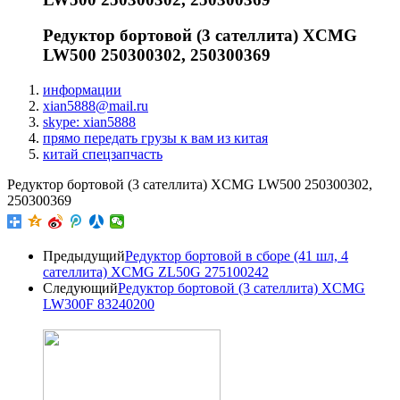
Редуктор бортовой (3 сателлита) XCMG
LW500 250300302, 250300369
информации
xian5888@mail.ru
skype: xian5888
прямо передать грузы к вам из китая
китай спецзапчасть
Редуктор бортовой (3 сателлита) XCMG LW500 250300302,
250300369
Предыдущий
Редуктор бортовой в сборе (41 шл, 4
сателлита) XCMG ZL50G 275100242
Следующий
Редуктор бортовой (3 сателлита) XCMG
LW300F 83240200