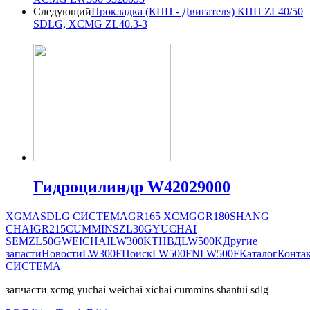
Следующий
Прокладка (КПП - Двигателя) КПП ZL40/50
SDLG, XCMG ZL40.3-3
Гидроцилиндр W42029000
XGMA
SDLG СИСТЕМА
GR165
XCMG
GR180
SHANG
CHAI
GR215
CUMMINS
ZL30G
YUCHAI
SEM
ZL50G
WEICHAI
LW300K
ТНВД
LW500K
Другие
запасти
Новости
LW300F
Поиск
LW500FN
LW500F
Каталог
Конта
СИСТЕМА
запчасти xcmg yuchai weichai xichai cummins shantui sdlg