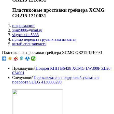
Пластиковые проставки грейдера XCMG
GR215 1210031
информации
xian5888@mail.ru
skype: xian5888
прямо передать грузы к вам из китая
китай спецзапчасть
Пластиковые проставки грейдера XCMG GR215 1210031
Предыдущий
Поддон КПП BS428 XCMG LW300F ZL20-
034001
Следующий
Переключатель подрулевой указателя
поворота SDLG 4130000290