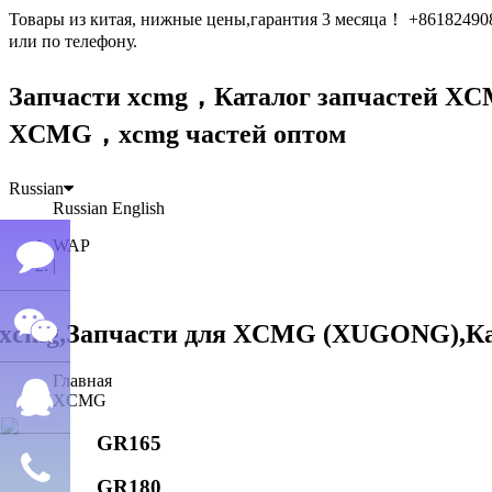
Товары из китая, нижные цены,гарантия 3 месяца！ +861824
или по телефону.
Запчасти xcmg，Каталог запчастей 
XCMG，xcmg частей оптом
Russian
Russian
English
WAP
|
Семён
Главная
WeChat
лю
XCMG
GR165
QQ
GR180