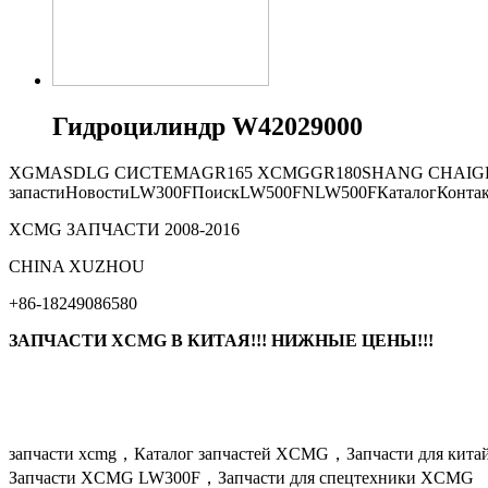
Гидроцилиндр W42029000
XGMA
SDLG СИСТЕМА
GR165
XCMG
GR180
SHANG CHAI
G
запасти
Новости
LW300F
Поиск
LW500FN
LW500F
Каталог
Конта
XCMG ЗАПЧАСТИ 2008-2016
СHINA XUZHOU
+86-18249086580
ЗАПЧАСТИ XCMG В КИТАЯ!!! НИЖНЫЕ ЦЕНЫ!!!
запчасти xcmg，Каталог запчастей XCMG，Запчасти для кит
Запчасти XCMG LW300F，Запчасти для спецтехники XCMG