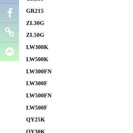
GR215
Телефон
ZL30G
Facebook
ZL50G
LW300K
Запчасти
LW500K
SHANTUI
LW300FN
LW300F
LW500FN
LW500F
QY25K
QY30K