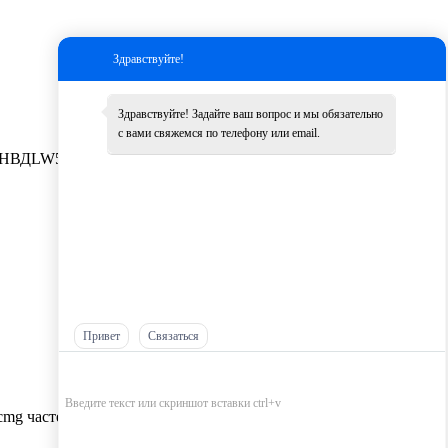
Здравствуйте!
Здравствуйте! Задайте ваш вопрос и мы обязательно
с вами свяжемся по телефону или email.
НВД
LW500K
Другие
Привет
Связаться
cmg частей оптом，
Самые низкие цены на запчасти XCMG，