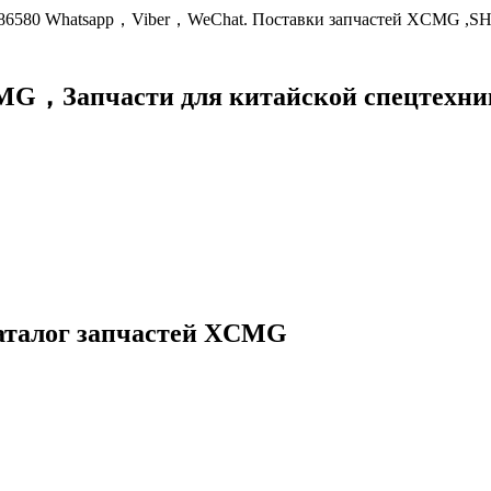
9086580 Whatsapp，Viber，WeChat. Поставки запчастей XCMG ,S
XCMG，
Запчасти для китайской спецте