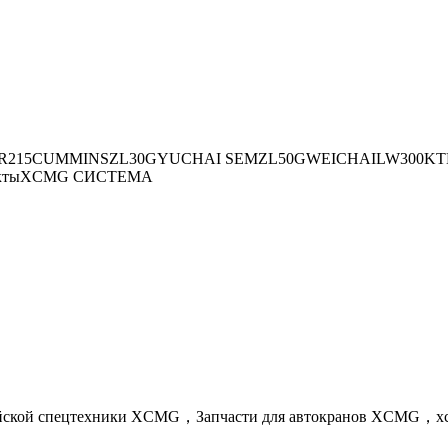
R215
CUMMINS
ZL30G
YUCHAI
SEM
ZL50G
WEICHAI
LW300K
Т
кты
XCMG СИСТЕМА
айской спецтехники XCMG，Запчасти для автокранов XCMG，x