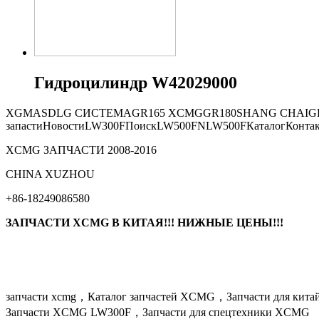
Гидроцилиндр W42029000
XGMA
SDLG СИСТЕМА
GR165
XCMG
GR180
SHANG CHAI
G
запасти
Новости
LW300F
Поиск
LW500FN
LW500F
Каталог
Конта
XCMG ЗАПЧАСТИ 2008-2016
СHINA XUZHOU
+86-18249086580
ЗАПЧАСТИ XCMG В КИТАЯ!!! НИЖНЫЕ ЦЕНЫ!!!
запчасти xcmg，Каталог запчастей XCMG，Запчасти для кит
Запчасти XCMG LW300F，Запчасти для спецтехники XCMG