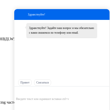
Здравствуйте!
Здравствуйте! Задайте ваш вопрос и мы обязательно
с вами свяжемся по телефону или email.
НВД
LW500K
Другие
Привет
Связаться
cmg частей оптом，
Самые низкие цены на запчасти XCMG，