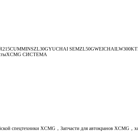
R215
CUMMINS
ZL30G
YUCHAI
SEM
ZL50G
WEICHAI
LW300K
Т
кты
XCMG СИСТЕМА
айской спецтехники XCMG，Запчасти для автокранов XCMG，x