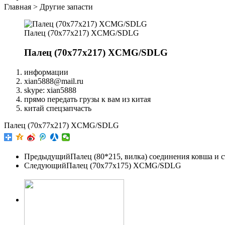
Главная
>
Другие запасти
Палец (70x77x217) XCMG/SDLG
Палец (70x77x217) XCMG/SDLG
информации
xian5888@mail.ru
skype: xian5888
прямо передать грузы к вам из китая
китай спецзапчасть
Палец (70x77x217) XCMG/SDLG
Предыдущий
Палец (80*215, вилка) соединения ковша и
Следующий
Палец (70x77x175) XCMG/SDLG