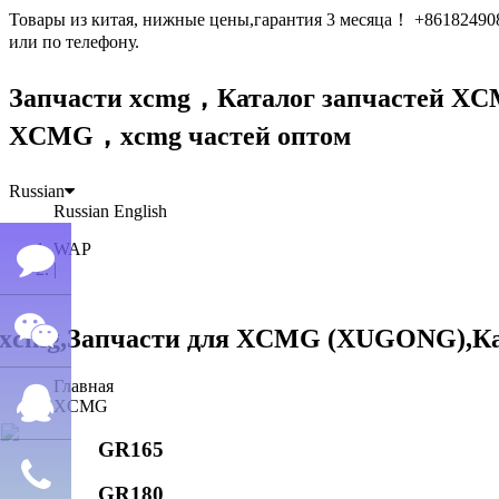
Товары из китая, нижные цены,гарантия 3 месяца！ +861824
или по телефону.
Запчасти xcmg，Каталог запчастей 
XCMG，xcmg частей оптом
Russian
Russian
English
WAP
|
Семён
Главная
WeChat
лю
XCMG
GR165
QQ
GR180