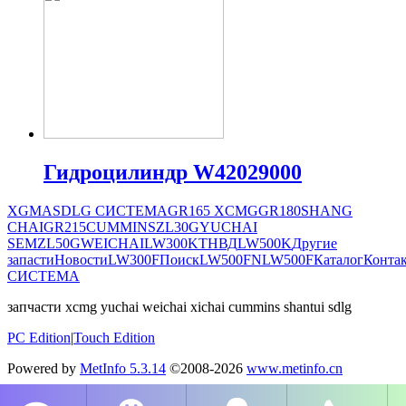
Гидроцилиндр W42029000
XGMA
SDLG СИСТЕМА
GR165
XCMG
GR180
SHANG
CHAI
GR215
CUMMINS
ZL30G
YUCHAI
SEM
ZL50G
WEICHAI
LW300K
ТНВД
LW500K
Другие
запасти
Новости
LW300F
Поиск
LW500FN
LW500F
Каталог
Конта
СИСТЕМА
запчасти xcmg yuchai weichai xichai cummins shantui sdlg
PC Edition
|
Touch Edition
Powered by
MetInfo 5.3.14
©2008-2026
www.metinfo.cn