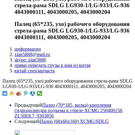
стрела-рама SDLG LG930-1/LG-933/LG-936
4043000111, 4043000205, 4043000204
Палец (65*235, ухо) рабочего оборудования
стрела-рама SDLG LG930-1/LG-933/LG-936
4043000111, 4043000205, 4043000204
информации
xian5888@mail.ru
skype: xian5888
прямо передать грузы к вам из китая
китай спецзапчасть
Палец (65*235, ухо) рабочего оборудования стрела-рама SDLG
LG930-1/LG-933/LG-936 4043000111, 4043000205, 4043000204
Предыдущий
Палец (70*185, вилка) крепления
гидроцилиндра подъема к стреле XCMG 250400158,
ZL50E8.7, 9303856
Следующий
Палец (60x66x160) XCMG/SDLG