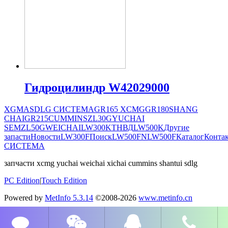
Гидроцилиндр W42029000
XGMA
SDLG СИСТЕМА
GR165
XCMG
GR180
SHANG
CHAI
GR215
CUMMINS
ZL30G
YUCHAI
SEM
ZL50G
WEICHAI
LW300K
ТНВД
LW500K
Другие
запасти
Новости
LW300F
Поиск
LW500FN
LW500F
Каталог
Конта
СИСТЕМА
запчасти xcmg yuchai weichai xichai cummins shantui sdlg
PC Edition
|
Touch Edition
Powered by
MetInfo 5.3.14
©2008-2026
www.metinfo.cn