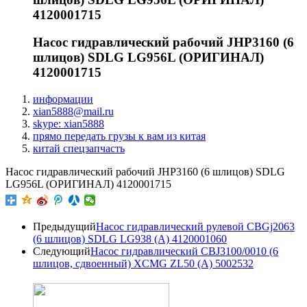
4120001715
Насос гидравлический рабочий JHP3160 (6
шлицов) SDLG LG956L (ОРИГИНАЛ)
4120001715
информации
xian5888@mail.ru
skype: xian5888
прямо передать грузы к вам из китая
китай спецзапчасть
Насос гидравлический рабочий JHP3160 (6 шлицов) SDLG
LG956L (ОРИГИНАЛ) 4120001715
Предыдущий
Насос гидравлический рулевой CBGj2063
(6 шлицов) SDLG LG938 (А) 4120001060
Следующий
Насос гидравлический CBJ3100/0010 (6
шлицов, сдвоенный) XCMG ZL50 (А) 5002532